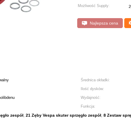
Możliwość Supply:
2
Najlepsza cena
walny
Średnica okładki:
Ilość dysków:
olibdenu
Wydajność:
Funkcja:
zęgło zespół
21 Zęby Vespa skuter sprzęgło zespół
8 Zestaw spr
,
,