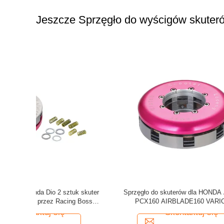
Jeszcze Sprzęgło do wyścigów skuter
ności dla
Loceng Honda Forza 250/350cc skuter
 skuter
sprzęgło montaż 8 wiosny 2 sztuk przez
Racing Boss
Skontaktuj się