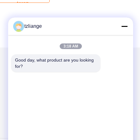
tzliange
3:18 AM
Good day, what product are you looking 
for?
Napisz do nas
Send