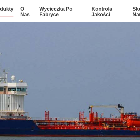
dukty
O
Wycieczka Po
Kontrola
Sko
Nas
Fabryce
Jakości
Na