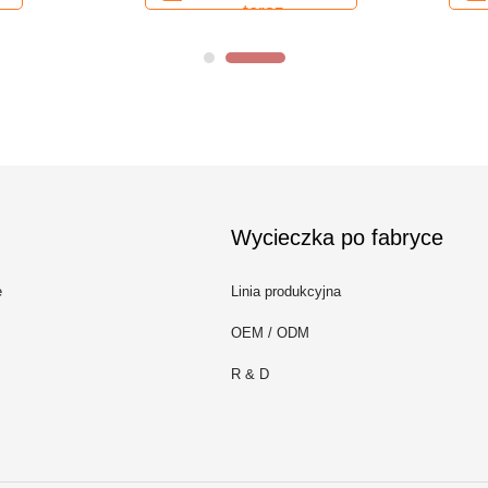
Wycieczka po fabryce
e
Linia produkcyjna
OEM / ODM
R & D