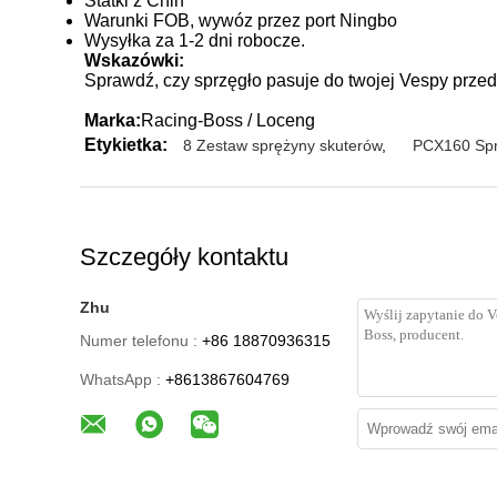
Statki z Chin
Warunki FOB, wywóz przez port Ningbo
Wysyłka za 1-2 dni robocze.
Wskazówki:
Sprawdź, czy sprzęgło pasuje do twojej Vespy prz
Marka:
Racing-Boss / Loceng
Etykietka:
8 Zestaw sprężyny skuterów
,
PCX160 Spr
Szczegóły kontaktu
Zhu
Numer telefonu :
+86 18870936315
WhatsApp :
+8613867604769