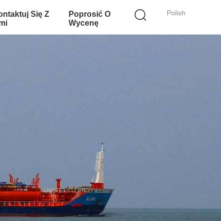
Polish
ntaktuj Się Z
Poprosić O
mi
Wycenę