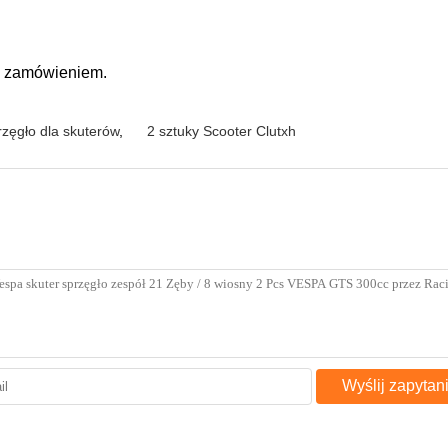
ed zamówieniem.
zęgło dla skuterów
,
2 sztuky Scooter Clutxh
Wyślij zapytan