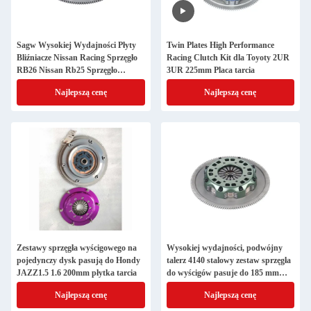
Sagw Wysokiej Wydajności Płyty
Twin Plates High Performance
Bliźniacze Nissan Racing Sprzęgło
Racing Clutch Kit dla Toyoty 2UR
RB26 Nissan Rb25 Sprzęgło
3UR 225mm Placa tarcia
200mm Płytka tarcia
Najlepszą cenę
Najlepszą cenę
Zestawy sprzęgła wyścigowego na
Wysokiej wydajności, podwójny
pojedynczy dysk pasują do Hondy
talerz 4140 stalowy zestaw sprzęgła
JAZZ1.5 1.6 200mm płytka tarcia
do wyścigów pasuje do 185 mm
Subaru EJ20 EJ25
Najlepszą cenę
Najlepszą cenę