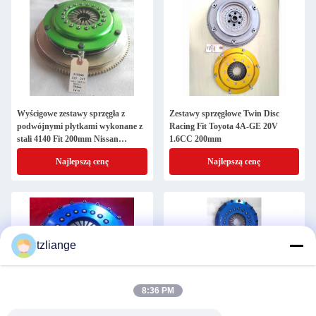
Wyścigowe zestawy sprzęgła z
Zestawy sprzęgłowe Twin Disc
podwójnymi płytkami wykonane z
Racing Fit Toyota 4A-GE 20V
stali 4140 Fit 200mm Nissan
1.6CC 200mm
Z33/350Z 24T
Najlepszą cenę
Najlepszą cenę
tzliange
8:36 PM