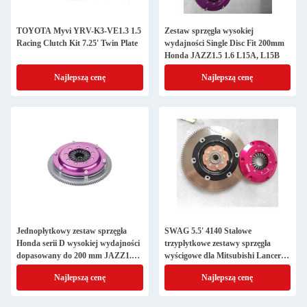
TOYOTA Myvi YRV-K3-VE1.3 1.5
Zestaw sprzęgła wysokiej
Racing Clutch Kit 7.25' Twin Plate
wydajności Single Disc Fit 200mm
Honda JAZZ1.5 1.6 L15A, L15B
Najlepszą cenę
Najlepszą cenę
Jednopłytkowy zestaw sprzęgła
SWAG 5.5' 4140 Stalowe
Honda serii D wysokiej wydajności
trzypłytkowe zestawy sprzęgła
dopasowany do 200 mm JAZZ1.5
wyścigowe dla Mitsubishi Lancer
1.6
4G93
Najlepszą cenę
Najlepszą cenę