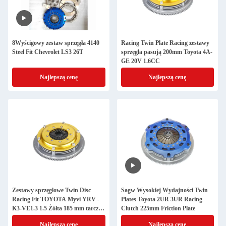
8Wyścigowy zestaw sprzęgła 4140
Racing Twin Plate Racing zestawy
Steel Fit Chevrolet LS3 26T
sprzęgła pasują 200mm Toyota 4A-
GE 20V 1.6CC
Najlepszą cenę
Najlepszą cenę
Zestawy sprzęgłowe Twin Disc
Sagw Wysokiej Wydajności Twin
Racing Fit TOYOTA Myvi YRV -
Plates Toyota 2UR 3UR Racing
K3-VE1.3 1.5 Żółta 185 mm tarcza
Clutch 225mm Friction Plate
tarcia
Najlepszą cenę
Najlepszą cenę