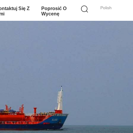
Polish
ntaktuj Się Z
Poprosić O
mi
Wycenę