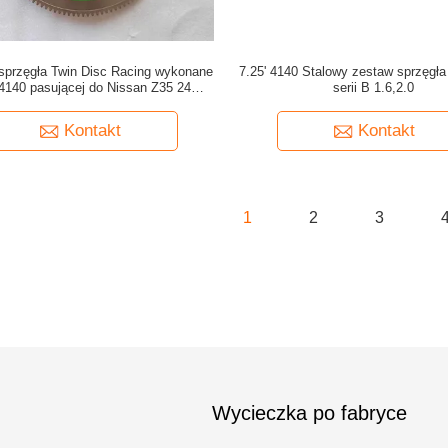
sprzęgła Twin Disc Racing wykonane
7.25' 4140 Stalowy zestaw sprzęgła
i 4140 pasującej do Nissan Z35 24T
serii B 1.6,2.0
200mm Friction Plate
Kontakt
Kontakt
1
2
3
Wycieczka po fabryce