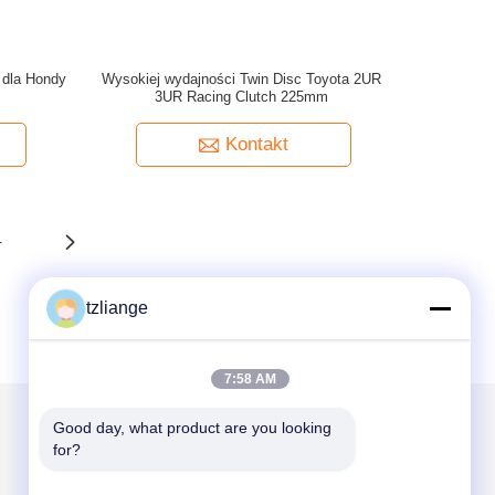
 dla Hondy
Wysokiej wydajności Twin Disc Toyota 2UR
3UR Racing Clutch 225mm
Kontakt
4
tzliange
7:58 AM
Good day, what product are you looking 
for?
Napisz do nas