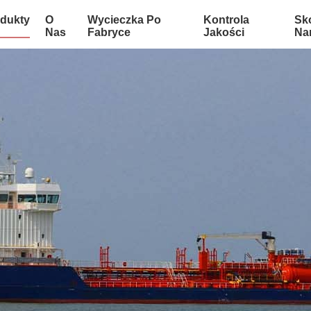
dukty
O
Wycieczka Po
Kontrola
Sko
Nas
Fabryce
Jakości
Na