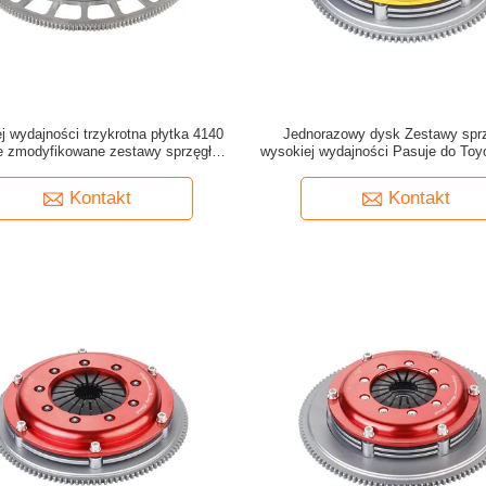
j wydajności trzykrotna płytka 4140
Jednorazowy dysk Zestawy sprz
e zmodyfikowane zestawy sprzęgła
wysokiej wydajności Pasuje do To
ują 215 mm Chevrolet LS3 26T
200mm Placa tarcia
Kontakt
Kontakt