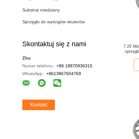
Substrat miedziany
Sprzęgło do wyścigów skuterów
Skontaktuj się z nami
7.25' Mi
sprzęgł
Zhu
Numer telefonu :
+86 18870936315
WhatsApp :
+8613867604769
Kontakt