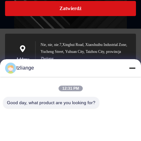
Zatwierdź
Nie, nie, nie.7,Xinghui Road, Xiaoshuibu Industrial Zone,
Yucheng Street, Yuhuan City, Taizhou City, prowincja
Zhejiang
Address
tzliange
12:31 PM
szp.szp@163.com
E-mail
Good day, what product are you looking for?
0086-13906762027