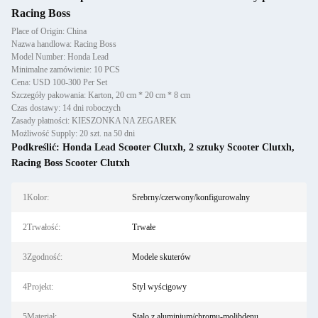
Racing Boss
Place of Origin: China
Nazwa handlowa: Racing Boss
Model Number: Honda Lead
Minimalne zamówienie: 10 PCS
Cena: USD 100-300 Per Set
Szczegóły pakowania: Karton, 20 cm * 20 cm * 8 cm
Czas dostawy: 14 dni roboczych
Zasady płatności: KIESZONKA NA ZEGAREK
Możliwość Supply: 20 szt. na 50 dni
Podkreślić:
Honda Lead Scooter Clutxh
,
2 sztuky Scooter Clutxh
,
Racing Boss Scooter Clutxh
1Kolor:
Srebrny/czerwony/konfigurowalny
2Trwałość:
Trwałe
3Zgodność:
Modele skuterów
4Projekt:
Styl wyścigowy
5Materiał:
Stalo z aluminium/chromu-molibdenu