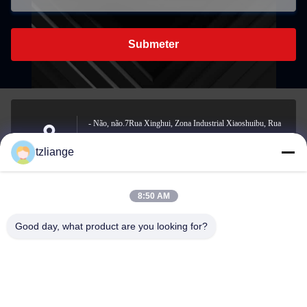
Submeter
- Não, não.7Rua Xinghui, Zona Industrial Xiaoshuibu, Rua
Yucheng, cidade de Yuhuan, cidade de Taizhou, província de
Address
tzliange
Zhejiang
8:50 AM
szp.szp@163.com
Good day, what product are you looking for?
E-mail
0086-13906762027