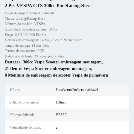
2 Pcs VESPA GTS 300cc Por Racing-Boss
Lugar de origem: China Continental
Marca: Loceng/Racing-Boss
Número do modelo: VESPA
Quantidade de ordem mínima: 10 Pcs
Preço: USD 100-300 Per Set
Detalhes da embalagem: Cartão, 20 cm * 20 cm * 8 cm
Tempo de entrega: 14 dias úteis
Termos de pagamento: FOB
Habilidade da fonte: 20 peças, por 50 dias
Destacar:
300cc Vespa Scooter embreagem montagem
,
21 Dentes Vespa Scooter embreagem montagem
,
8 Montura de embreagem de scooter Vespa de primavera
1Cores:
Prata/vermelho/personalizável
2Diâmetro da tampa:
138mm
3Compatibilidade:
VESPA
4Quantidade de disco:
2