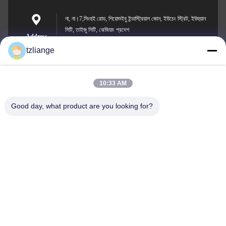
না, না।7,সিংহুই রোড, শিয়োশুইবু ইন্ডাস্ট্রিয়াল জোন, ইউচেং স্ট্রিট, ইউহুয়ান
সিটি, তাইজু সিটি, ঝেজিয়াং প্রদেশ
Address
tzliange
10:33 AM
szp.szp@163.com
E-mail
Good day, what product are you looking for?
0086-13906762027
Phone