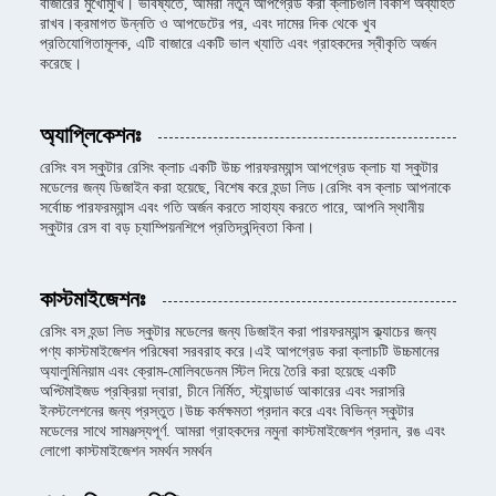
বাজারের মুখোমুখি। ভবিষ্যতে, আমরা নতুন আপগ্রেড করা ক্লাচগুলি বিকাশ অব্যাহত
রাখব।ক্রমাগত উন্নতি ও আপডেটের পর, এবং দামের দিক থেকে খুব
প্রতিযোগিতামূলক, এটি বাজারে একটি ভাল খ্যাতি এবং গ্রাহকদের স্বীকৃতি অর্জন
করেছে।
অ্যাপ্লিকেশনঃ
রেসিং বস স্কুটার রেসিং ক্লাচ একটি উচ্চ পারফরম্যান্স আপগ্রেড ক্লাচ যা স্কুটার
মডেলের জন্য ডিজাইন করা হয়েছে, বিশেষ করে হন্ডা লিড।রেসিং বস ক্লাচ আপনাকে
সর্বোচ্চ পারফরম্যান্স এবং গতি অর্জন করতে সাহায্য করতে পারে, আপনি স্থানীয়
স্কুটার রেস বা বড় চ্যাম্পিয়নশিপে প্রতিদ্বন্দ্বিতা কিনা।
কাস্টমাইজেশনঃ
রেসিং বস হন্ডা লিড স্কুটার মডেলের জন্য ডিজাইন করা পারফরম্যান্স ক্ল্যাচের জন্য
পণ্য কাস্টমাইজেশন পরিষেবা সরবরাহ করে।এই আপগ্রেড করা ক্লাচটি উচ্চমানের
অ্যালুমিনিয়াম এবং ক্রোম-মোলিবডেনম স্টিল দিয়ে তৈরি করা হয়েছে একটি
অপ্টিমাইজড প্রক্রিয়া দ্বারা, চীনে নির্মিত, স্ট্যান্ডার্ড আকারের এবং সরাসরি
ইনস্টলেশনের জন্য প্রস্তুত।উচ্চ কর্মক্ষমতা প্রদান করে এবং বিভিন্ন স্কুটার
মডেলের সাথে সামঞ্জস্যপূর্ণ. আমরা গ্রাহকদের নমুনা কাস্টমাইজেশন প্রদান, রঙ এবং
লোগো কাস্টমাইজেশন সমর্থন সমর্থন