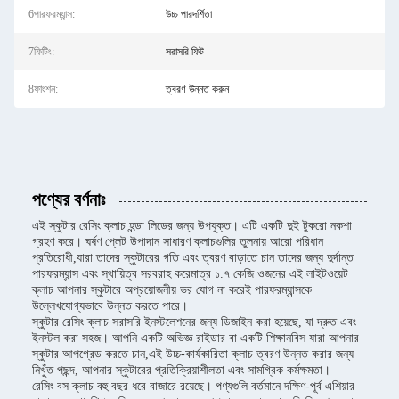
6পারফরম্যান্স:
উচ্চ পারদর্শিতা
7ফিটিং:
সরাসরি ফিট
8ফাংশন:
ত্বরণ উন্নত করুন
পণ্যের বর্ণনাঃ
এই স্কুটার রেসিং ক্লাচ হন্ডা লিডের জন্য উপযুক্ত। এটি একটি দুই টুকরো নকশা
গ্রহণ করে। ঘর্ষণ প্লেট উপাদান সাধারণ ক্লাচগুলির তুলনায় আরো পরিধান
প্রতিরোধী,যারা তাদের স্কুটারের গতি এবং ত্বরণ বাড়াতে চান তাদের জন্য দুর্দান্ত
পারফরম্যান্স এবং স্থায়িত্ব সরবরাহ করেমাত্র ১.৭ কেজি ওজনের এই লাইটওয়েট
ক্লাচ আপনার স্কুটারে অপ্রয়োজনীয় ভর যোগ না করেই পারফরম্যান্সকে
উল্লেখযোগ্যভাবে উন্নত করতে পারে।
স্কুটার রেসিং ক্লাচ সরাসরি ইনস্টলেশনের জন্য ডিজাইন করা হয়েছে, যা দ্রুত এবং
ইনস্টল করা সহজ। আপনি একটি অভিজ্ঞ রাইডার বা একটি শিক্ষানবিস যারা আপনার
স্কুটার আপগ্রেড করতে চান,এই উচ্চ-কার্যকারিতা ক্লাচ ত্বরণ উন্নত করার জন্য
নিখুঁত পছন্দ, আপনার স্কুটারের প্রতিক্রিয়াশীলতা এবং সামগ্রিক কর্মক্ষমতা।
রেসিং বস ক্লাচ বহু বছর ধরে বাজারে রয়েছে। পণ্যগুলি বর্তমানে দক্ষিণ-পূর্ব এশিয়ার