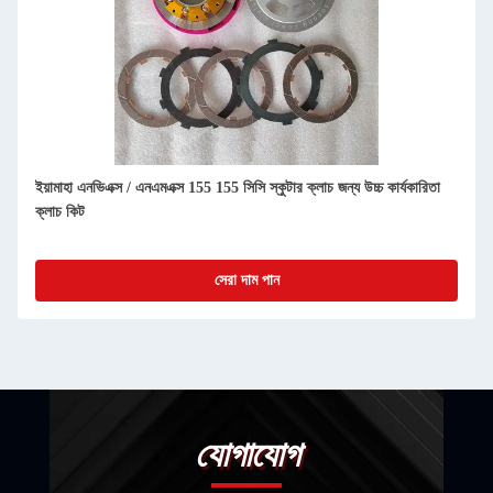
ইয়ামাহা এনভিএক্স / এনএমএক্স 155 155 সিসি স্কুটার ক্লাচ জন্য উচ্চ কার্যকারিতা
ক্লাচ কিট
সেরা দাম পান
যোগাযোগ