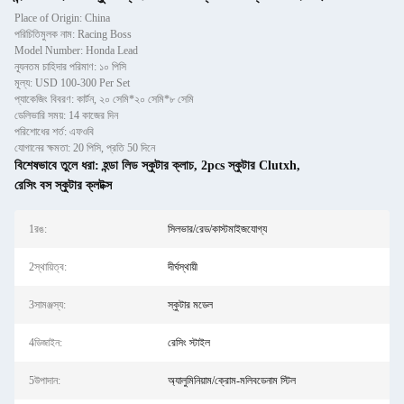
Place of Origin: China
পরিচিতিমুলক নাম: Racing Boss
Model Number: Honda Lead
ন্যূনতম চাহিদার পরিমাণ: ১০ পিসি
মূল্য: USD 100-300 Per Set
প্যাকেজিং বিবরণ: কার্টন, ২০ সেমি*২০ সেমি*৮ সেমি
ডেলিভারি সময়: 14 কাজের দিন
পরিশোধের শর্ত: এফওবি
যোগানের ক্ষমতা: 20 পিসি, প্রতি 50 দিনে
বিশেষভাবে তুলে ধরা:
হন্ডা লিড স্কুটার ক্লাচ
,
2pcs স্কুটার Clutxh
,
রেসিং বস স্কুটার ক্লটক্স
1রঙ:
সিলভার/রেড/কাস্টমাইজযোগ্য
2স্থায়িত্ব:
দীর্ঘস্থায়ী
3সামঞ্জস্য:
স্কুটার মডেল
4ডিজাইন:
রেসিং স্টাইল
5উপাদান:
অ্যালুমিনিয়াম/ক্রোম-মলিবডেনাম স্টিল