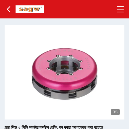
3
/3
হন্ডা লিড ২ পিসি স্কুটার ক্লটক্স রেসিং বস দ্বারা আপগ্রেড করা হয়েছে