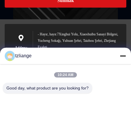
Sunmak
- Hayır, hayır.7Xinghui Yolu, Xiaoshuibu Sanayi Bölgesi,
Yucheng Sokağı, Yuhuan Şehri, Taizhou Şehri, Zhejiang
Eyaleti
Address
tzliange
10:24 AM
szp.szp@163.com
E-mail
Good day, what product are you looking for?
0086-13906762027
Phone