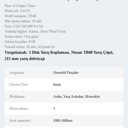
Place of Origin: China
Marka adı: SAGW
Model numarası: TB48
Min sipariş miktarı: 10 adet
Fiyat: USD 300-800 Per Set
Ambalaj bilgileri: Karton, 30cm*30cm*15cm
Teslim süresi: 14 iş günü
Ödeme koşulları: FOB
Yetenek temini: 20 adet, 50 günde bir
Vurgulamak:
3 Disk Yarış Koplaması
,
Nissan TB48 Yarış Çöpü
,
215 mm yarış debriyajı
1uygulama:
Otomobil Parçaları
2Sürüm Türü:
İtmek
3Kullanımı:
Araba, Yarış Arabaları, Motosiklet
4Disk miktarı:
3
5tork kapasitesi:
1000-1600nm