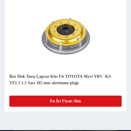
İkiz Disk Yarış Çapraz Kits Fit TOYOTA Myvi YRV -K3-
VE1.3 1.5 Sarı 185 mm sürtünme plağı
En İyi Fiyatı Alın