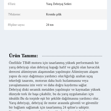
6Türü:
Yarış Debriyaj Setleri
7Malzeme:
Kromlu çelik
8Spline sayısı:
24 ton
Ürün Tanımı:
Özellikle TB48 motoru için tasarlanmış yüksek performanslı bir
yarış debriyajı olan debriyaj kapağı hafif ve güçlü olan havacılık
derecesi alüminyum alaşımından yapılmıştır.Alüminyum alaşım
yapısı da ısıyı dağıtmaya yardımcı olurAğırlığı azaltan uçuş
tekerleği tasarımı, motorun daha hızlı hızlanmasına veya
yavaşlamasına izin verir ve daha doğru kaydırma sağlar.
Debriyaj diski seramik metalden yapılmıştır ve kaymadan yüksek
düzeyde tork ile başa çıkabilir, bu da yarış uygulamaları için
idealdir.Bu da torpide eşit bir şekilde dağılmasına yardımcı olur..
Yarış debriyajı, debriyaj ile motor arasında güvenli ve güvenilir
bir bağlantı sağlamak için tasarlanmış 24 spline'a sahiptir.