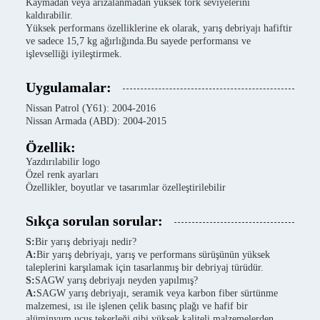
Kaymadan veya arızalanmadan yüksek tork seviyelerini
kaldırabilir.
Yüksek performans özelliklerine ek olarak, yarış debriyajı hafiftir
ve sadece 15,7 kg ağırlığında.Bu sayede performansı ve
işlevselliği iyileştirmek.
Uygulamalar:
Nissan Patrol (Y61): 2004-2016
Nissan Armada (ABD): 2004-2015
Özellik:
Yazdırılabilir logo
Özel renk ayarları
Özellikler, boyutlar ve tasarımlar özelleştirilebilir
Sıkça sorulan sorular:
S:
Bir yarış debriyajı nedir?
A:
Bir yarış debriyajı, yarış ve performans sürüşünün yüksek
taleplerini karşılamak için tasarlanmış bir debriyaj türüdür.
S:
SAGW yarış debriyajı neyden yapılmış?
A:
SAGW yarış debriyajı, seramik veya karbon fiber sürtünme
malzemesi, ısı ile işlenen çelik basınç plağı ve hafif bir
alüminyum uçuş tekerleği gibi yüksek kaliteli malzemelerden