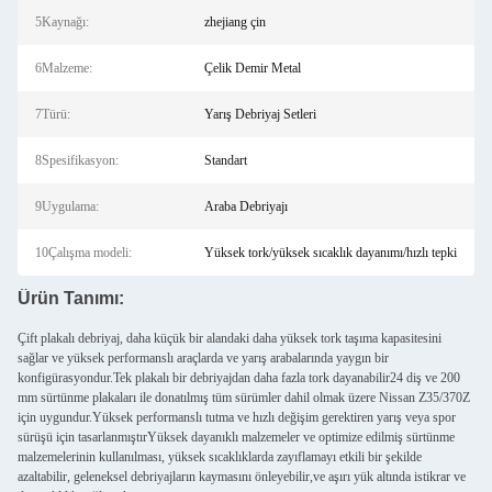
5Kaynağı:
zhejiang çin
6Malzeme:
Çelik Demir Metal
7Türü:
Yarış Debriyaj Setleri
8Spesifikasyon:
Standart
9Uygulama:
Araba Debriyajı
10Çalışma modeli:
Yüksek tork/yüksek sıcaklık dayanımı/hızlı tepki
Ürün Tanımı:
Çift plakalı debriyaj, daha küçük bir alandaki daha yüksek tork taşıma kapasitesini
sağlar ve yüksek performanslı araçlarda ve yarış arabalarında yaygın bir
konfigürasyondur.Tek plakalı bir debriyajdan daha fazla tork dayanabilir24 diş ve 200
mm sürtünme plakaları ile donatılmış tüm sürümler dahil olmak üzere Nissan Z35/370Z
için uygundur.Yüksek performanslı tutma ve hızlı değişim gerektiren yarış veya spor
sürüşü için tasarlanmıştırYüksek dayanıklı malzemeler ve optimize edilmiş sürtünme
malzemelerinin kullanılması, yüksek sıcaklıklarda zayıflamayı etkili bir şekilde
azaltabilir, geleneksel debriyajların kaymasını önleyebilir,ve aşırı yük altında istikrar ve