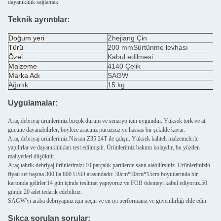
dayanıklılık sağlamak.
Teknik ayrıntılar:
Doğum yeri
Zhejiang Çin
Türü
200 mm
Sürtünme levhası
Özel
Kabul edilmesi
Malzeme
4140 Çelik
Marka Adı
SAGW
Ağırlık
15 kg
Uygulamalar:
Araç debriyaj ürünlerimiz birçok durum ve senaryo için uygundur. Yüksek tork ve at
gücüne dayanabilirler, böylece aracınız pürüzsüz ve hassas bir şekilde kayar.
Araç debriyaj ürünlerimiz Nissan Z35 24T ile çalışır. Yüksek kaliteli malzemelerle
yapılırlar ve dayanıklılıkları test edilmiştir. Ürünlerimiz bakımı kolaydır, bu yüzden
maliyetleri düşüktür.
Araç tahrik debriyaj ürünlerimizi 10 parçalık partilerde satın alabilirsiniz. Ürünlerimizin
fiyatı set başına 300 ila 800 USD arasındadır. 30cm*30cm*15cm boyutlarında bir
kartonda gelirler.14 gün içinde teslimat yapıyoruz ve FOB ödemeyi kabul ediyoruz.50
günde 20 adet tedarik edebiliriz.
SAGW'yi araba debriyajınız için seçin ve en iyi performansı ve güvenilirliği elde edin.
Sıkça sorulan sorular: