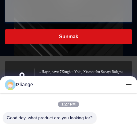
Sunmak
- Hayır, hayır.7Xinghui Yolu, Xiaoshuibu Sanayi Bölgesi,
Yucheng Sokağı, Yuhuan Şehri, Taizhou Şehri, Zhejiang
Address
tzliange
Eyaleti
1:27 PM
szp.szp@163.com
Good day, what product are you looking for?
E-mail