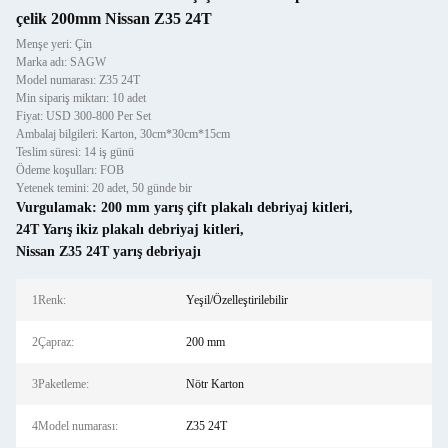
çelik 200mm Nissan Z35 24T
Menşe yeri: Çin
Marka adı: SAGW
Model numarası: Z35 24T
Min sipariş miktarı: 10 adet
Fiyat: USD 300-800 Per Set
Ambalaj bilgileri: Karton, 30cm*30cm*15cm
Teslim süresi: 14 iş günü
Ödeme koşulları: FOB
Yetenek temini: 20 adet, 50 günde bir
Vurgulamak:
200 mm yarış çift plakalı debriyaj kitleri
,
24T Yarış ikiz plakalı debriyaj kitleri
,
Nissan Z35 24T yarış debriyajı
1Renk:
Yeşil/Özelleştirilebilir
2Çapraz:
200 mm
3Paketleme:
Nötr Karton
4Model numarası:
Z35 24T