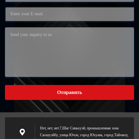
Отправить
Нет, нет, нет.7,Шаг Синьхуэй, промышленная зона
Сяошуэйбу, улица Ючэн, город Юхуань, город Тайчжоу,