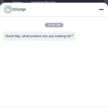
провинция Чжэцзян
Address
tzliange
11:55 AM
szp.szp@163.com
E-mail
Good day, what product are you looking for?
0086-13906762027
Phone
Yuhuan Shenggewang Machinery Co., Ltd