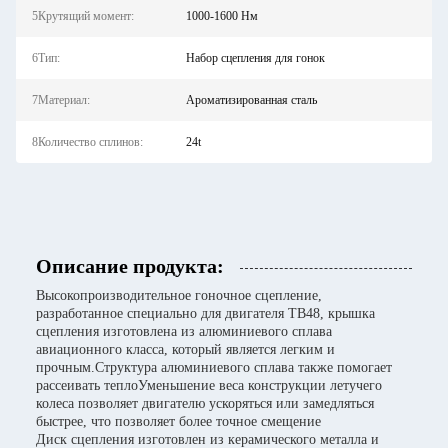
5Крутящий момент:
1000-1600 Нм
6Тип:
Набор сцепления для гонок
7Материал:
Ароматизированная сталь
8Количество сплинов:
24t
Описание продукта:
Высокопроизводительное гоночное сцепление,
разработанное специально для двигателя TB48, крышка
сцепления изготовлена из алюминиевого сплава
авиационного класса, который является легким и
прочным.Структура алюминиевого сплава также помогает
рассеивать теплоУменьшение веса конструкции летучего
колеса позволяет двигателю ускоряться или замедляться
быстрее, что позволяет более точное смещение
Диск сцепления изготовлен из керамического металла и