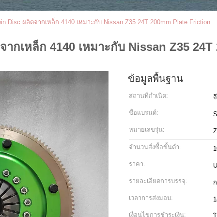
win Disc ผลิตจากเหล็ก 4140 เหมาะกับ Nissan Z35 24T 200mm Plate Friction
ิตจากเหล็ก 4140 เหมาะกับ Nissan Z35 24T
ข้อมูลพื้นฐาน
สถานที่กำเนิด:
จ
ชื่อแบรนด์:
หมายเลขรุ่น:
Z
จำนวนสั่งซื้อขั้นต่ำ:
1
ราคา:
U
รายละเอียดการบรรจุ:
ก
เวลาการส่งมอบ:
1
เงื่อนไขการชำระเงิน:
โ