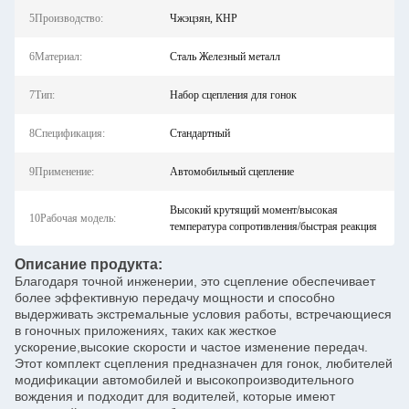
5Производство:
Чжэцзян, КНР
6Материал:
Сталь Железный металл
7Тип:
Набор сцепления для гонок
8Спецификация:
Стандартный
9Применение:
Автомобильный сцепление
Высокий крутящий момент/высокая
10Рабочая модель:
температура сопротивления/быстрая реакция
Описание продукта:
Благодаря точной инженерии, это сцепление обеспечивает
более эффективную передачу мощности и способно
выдерживать экстремальные условия работы, встречающиеся
в гоночных приложениях, таких как жесткое
ускорение,высокие скорости и частое изменение передач.
Этот комплект сцепления предназначен для гонок, любителей
модификации автомобилей и высокопроизводительного
вождения и подходит для водителей, которые имеют