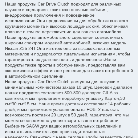
Наши продукты Car Drive Clutch подходят для различных
случаев и сценариев, таких как гоночные события,
внедорожные приключения и повседневное
использование.Они предназначены для обработки высокого
крутящего момента и высоких лошадиных сил, обеспечивая
плавное и точное переключение для вашего автомобиля.
Наши продукты автомобильного сцепления совместимы с
широким спектром моделей автомобилей, включая модель
Nissan Z35 24T.Они изготовлены из высококачественных
материалов и подвергаются тщательным испытаниям, чтобы
гарантировать их долговечность и долговечностьНаши
продукты также просты в обслуживании, предоставляя вам
экономически эффективное решение для ваших потребностей
в автомобильном сцеплении.
Наши продукты Car Drive Clutch доступны для покупки с
минимальным количеством заказа 10 штук. Ценовой диапазон
наших продуктов составляет 300-800 долларов США за
комплект, и мы предлагаем подробную упаковку Картон,30
см*30 см*15 см. Наше время доставки составляет 14 рабочих
дней, и мы принимаем условия оплаты FOB. У нас есть
возможность поставки 20 штук в 50 дней, гарантируя, что мы
можем своевременно удовлетворить ваши потребности.
Выберите SAGW для ваших автомобильных сцеплений и
испытать исключительную производительность и
надежность.Свяжитесь с нами сегодня, чтобы разместить свой