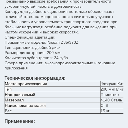
чрезвычайно высокие требования к производительности
ускорения,устойчивость и долговечность.
Конструкция двойного сцепления не только обеспечивает
отличный ответ на мощность, но и значительно улучшает
стабильность и управляемость транспортного средства при
больших нагрузках,и особенно подходит для вождения при
частом ускорении и высоких скоростях.
Спецификации адаптации:
Применимые модели: Nissan Z35/370Z
Тип сцепления: двойной диск
Размер диска трения: 200 мм
Количество зубов трения: 24 зуба
Сфера применения: высокопроизводительные и гоночные
приложения
Техническая информация:
Место происхождения
Чжэцзян Кита
Тип
200 мм
Плита 
Настраиваемый
Принятие
Материал
4140 Сталь
Наименование марки
СГВ
Вес
15 кг
Применение: