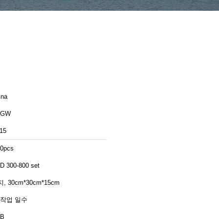
ina
AGW
15
10pcs
D 300-800 set
, 30cm*30cm*15cm
4 작업 일수
B