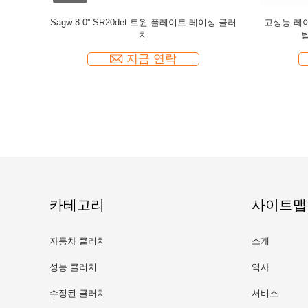
2UR 3UR
Sagw 8.0'' SR20det 트윈 플레이트 레이싱 클러
고성능 레이
플레이트
치
틸
지금 연락
카테고리
사이트맵
자동차 클러치
소개
성능 클러치
역사
수정된 클러치
서비스