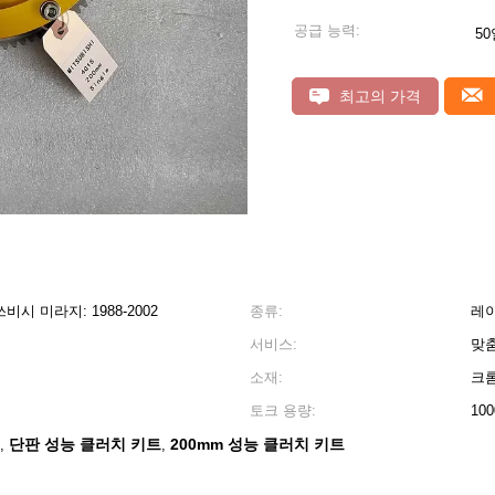
공급 능력:
50
최고의 가격
쓰비시 미라지: 1988-2002
종류:
레
서비스:
맞
소재:
크롬
토크 용량:
10
단판 성능 클러치 키트
200mm 성능 클러치 키트
,
,