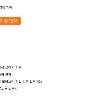
일당 20개
지금 연락
이싱 클러치 키트
춤형 환영
-몰리브덴 강철 항공 알루미늄
00피트-파운드