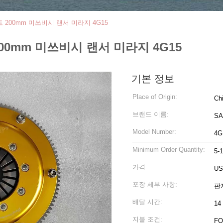
트 200mm 미쓰비시 랜서 미라지 4G15
200mm 미쓰비시 랜서 미라지 4G15
기본 정보
Place of Origin:
Ch
브랜드 이름:
S
Model Number:
4G
Minimum Order Quantity:
5-
가격:
US
포장 세부 사항:
판지
배달 시간:
1
지불 조건:
FO