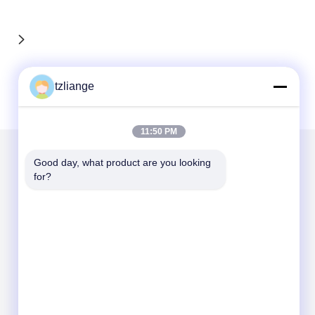
tzliange
11:50 PM
Good day, what product are you looking 
우리를 메일
for?