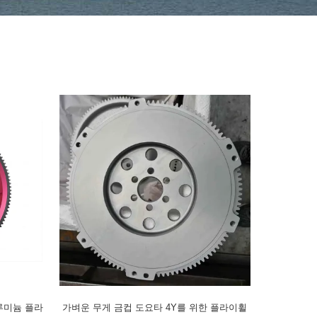
루미늄 플라
가벼운 무게 금컵 도요타 4Y를 위한 플라이휠