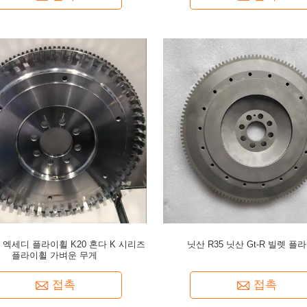
4 엑세디 플라이휠 K20 혼다 K 시리즈
닛산 R35 닛산 Gt-R 빌렛 플
플라이휠 가벼운 무게
접촉
접촉