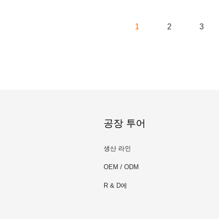
1
2
3
공장 투어
생산 라인
OEM / ODM
R & D에