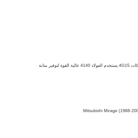
تم تصميم مجموعة المشابك عالية الأداء من الفولاذ 4140 ذات اللوحة الواحدة لنماذج Mitsubishi Lancer و Mitsubishi Mirage المجهزة بمحركات 4G15.يستخدم الفولاذ 4140 عالية القوة لتوفير متانة