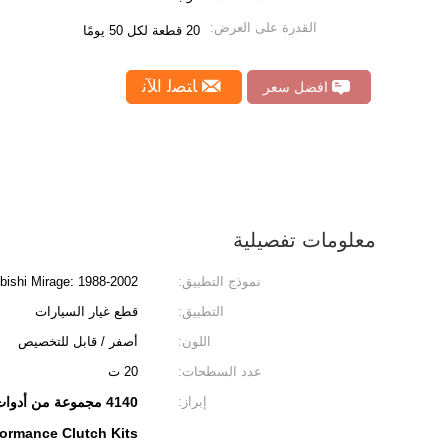
القدرة على العرض:
20 قطعة لكل 50 يومًا
ﺎﺘﺼﻟ ﺍﻶﻧ
افضل سعر
معلومات تفصيلية
نموذج التطبيق:
bishi Mirage: 1988-2002
التطبيق:
قطع غيار السيارات
اللون:
أصفر / قابل للتخصيص
عدد السطحات:
20 ت
إبراز:
4140 مجموعة من أدوات التشابك الفولاذية,مجموعات مشابك أداء لوح واحد,مجموعات مقبضات أداء 200 ملم
ormance Clutch Kits