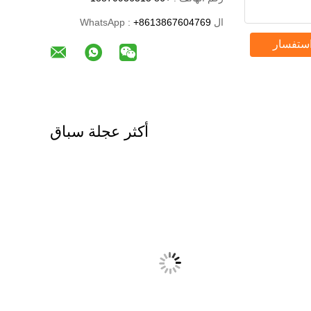
ال WhatsApp :
+8613867604769
استفسار
أكثر عجلة سباق