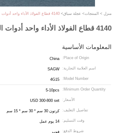
منزل
>
المنتجات
>
عجلة سباق
>
4140 قطاع الفولاذ الأداء واحد أدوات المشبك تناسب 200mm ميتسوبيشي لانسر ميراج 4G15
4140 قطاع الفولاذ الأداء واحد أدوات المشبك تناسب 200mm ميتسوبيشي لانسر ميراج 4G15
المعلومات الأساسية
Place of Origin:
China
اسم العلامة التجارية:
SAGW
Model Number:
4G15
Minimum Order Quantity:
5-10pcs
الأسعار:
USD 300-800 set
تفاصيل التغليف:
كرتون 30 سم * 30 سم * 15 سم
وقت التسليم:
14 يوم عمل
شروط الدفع:
فوب