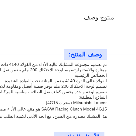
منتوج وصف
وصف المنتج:
ممتازة والاستقرارتصميم لوحة الاحتكاك 200 ملم يضمن نقل الطاقة الفعال وتغيير الدقة، مناسبة للقيادة اليومية وتعديلات عالية الأداء.
الخصائص الرئيسية:
الفولاذ عالي القوة 4140 يضمن المتانة تحت القيادة الشديدة.
تصميم لوحة الاحتكاك 200 ملم يوفر قبضة أفضل ومقاومة للاستعمال.
تصميم لوحة واحدة يحسن كفاءة نقل الطاقة ، مناسبة للمركبات 
النماذج المطبقة:
Mitsubishi Lancer (محرك 4G15)
SAGW Racing Clutch Model 4G15 هو منتج عالي الأداء مصمم لسباقات السيارات ، وتحديداً لنماذج Mitsubishi Lancer (1988-2002) و Mitsubishi Mirage (1988-2002).
هذا المشبك مصدره من الصين، مع الحد الأدنى لكمية الطلب من 5-10 قطع،مع شروط الدفع تكون FOB لتوفير مرونة المعا