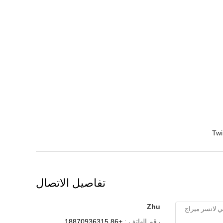
Twi
تفاصيل الاتصال
Zhu
رقم الهاتف :
+86 18870936315