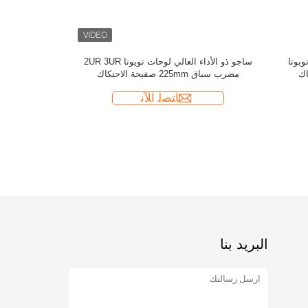
8.25'
المشبك 4140 فولاذ مناسب شيفروليه LS3 26T
البريد بنا