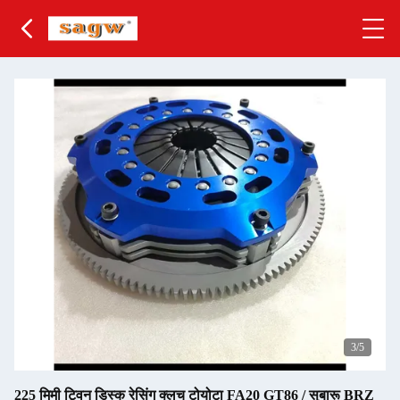
3
/5
225 मिमी ट्विन डिस्क रेसिंग क्लच टोयोटा FA20 GT86 / सुबारू BRZ