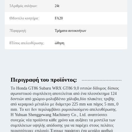
5Αριθμός σπλήνων:
24t
6Μοντέλο κινητήρα:
FA20
7Εφαρμογή:
Τμήματα αυτοκινήτων
8Τύπος απελευθέρωσης:
ώθηση
Περιγραφή του προϊόντος:
Το Honda GT86 Subaru WRX GT86 9,0 ιντσών δίδυμος δίσκος
αγωνιστικού συμπλέκτη αποτελείται από ένα πλεονέκτημα 124
δοντιών από χρώμιο-μολυβδένιο χάλυβα,δύο πλακέτες τριβής
από κεραμικό μέταλλο με διάμετρο 225 mm και πάχος 5 mm,.0
mm. Το κιτ δεν περιλαμβάνει ρυμουλκούμενο απελευθέρωσης.
Η Yuhuan Shenggewang Machinery Co., Ltd. αναπτύσσει
συνεχώς νέα προϊόντα κάθε χρόνο και αυξάνει τα μοντέλα των
συμπλέκτων υψηλής απόδοσης για να παρέχει στους πελάτες
περισσότερες επιλογές.Έχουμε παράσχει ένα μεγάλο αριθμό