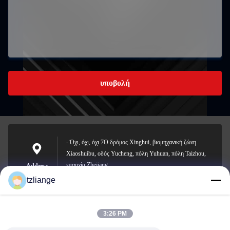
υποβολή
- Όχι, όχι, όχι.7Ο δρόμος Xinghui, βιομηχανική ζώνη
Xiaoshuibu, οδός Yucheng, πόλη Yuhuan, πόλη Taizhou,
επαρχία Zhejiang
Address
tzliange
3:26 PM
szp.szp@163.com