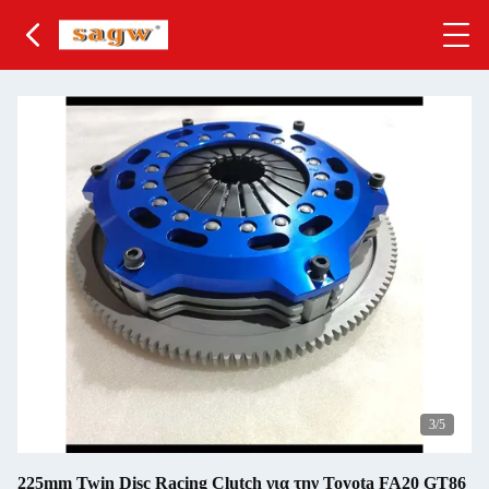
4
/5
225mm Twin Disc Racing Clutch για την Toyota FA20 GT86