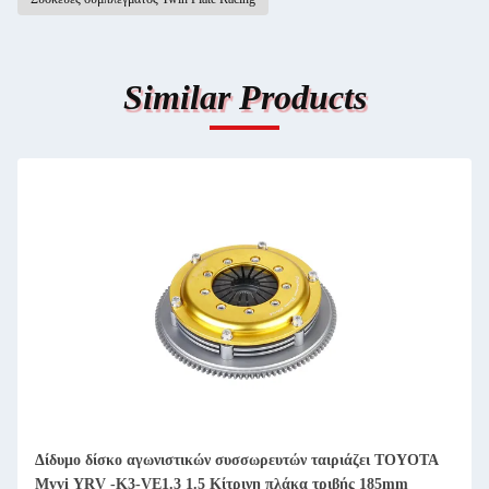
Similar Products
YOTA
Sagw υψηλής απόδοσης δίδυμες πλάκες Toyota 2UR 3UR
αγωνιστικό συμπλέκτη 225mm πλάκα τριβής