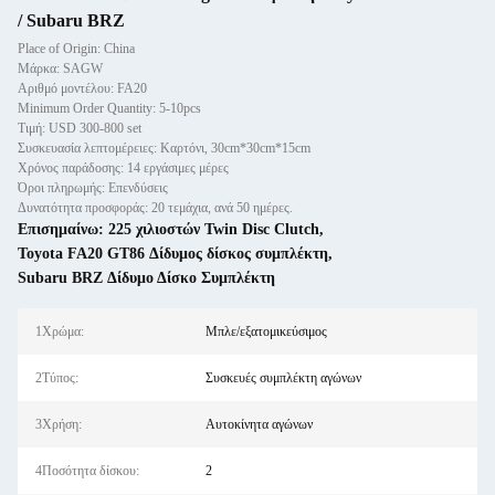
/ Subaru BRZ
Place of Origin: China
Μάρκα: SAGW
Αριθμό μοντέλου: FA20
Minimum Order Quantity: 5-10pcs
Τιμή: USD 300-800 set
Συσκευασία λεπτομέρειες: Καρτόνι, 30cm*30cm*15cm
Χρόνος παράδοσης: 14 εργάσιμες μέρες
Όροι πληρωμής: Επενδύσεις
Δυνατότητα προσφοράς: 20 τεμάχια, ανά 50 ημέρες.
Επισημαίνω:
225 χιλιοστών Twin Disc Clutch
,
Toyota FA20 GT86 Δίδυμος δίσκος συμπλέκτη
,
Subaru BRZ Δίδυμο Δίσκο Συμπλέκτη
1Χρώμα:
Μπλε/εξατομικεύσιμος
2Τύπος:
Συσκευές συμπλέκτη αγώνων
3Χρήση:
Αυτοκίνητα αγώνων
4Ποσότητα δίσκου:
2