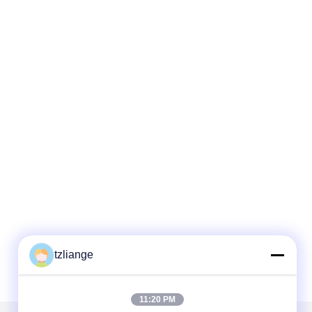
tzliange
11:20 PM