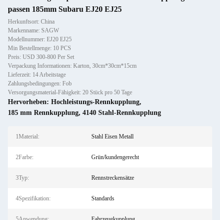
passen 185mm Subaru EJ20 EJ25
Herkunftsort: China
Markenname: SAGW
Modellnummer: EJ20 EJ25
Min Bestellmenge: 10 PCS
Preis: USD 300-800 Per Set
Verpackung Informationen: Karton, 30cm*30cm*15cm
Lieferzeit: 14 Arbeitstage
Zahlungsbedingungen: Fob
Versorgungsmaterial-Fähigkeit: 20 Stück pro 50 Tage
Hervorheben:
Hochleistungs-Rennkupplung
,
185 mm Rennkupplung
,
4140 Stahl-Rennkupplung
1Material:
Stahl Eisen Metall
2Farbe:
Grün/kundengerecht
3Typ:
Rennstreckensätze
4Spezifikation:
Standards
5Anwendung:
Fahrzeugkupplung