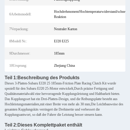
Hochdrehmoment/Hochtemperaturwiderstand/schnelle
6Arbeitsmodell:
Reaktion
7Verpackung:
Neutraler Karton
8Modell Nr.:
EJ20 EJ25
9Durchmesser:
185mm
10Ursprung:
Zhejiang China
Teil 1:
Beschreibung des Produkts
Dieses 3-Platten-Subaru EJ20 25 185mm-Friction Plate Racing Clutch Kit wurde
speziell für den Subaru EJ20 25-Motor entwickelt,Durch präzise Fertigung und
Qualitätsmaterialwahl eine hervorragende Kupplungsleistung und Haltbarkeit bieten.
Das Kupplungsset hat ein Drei-Platten-Design, und die Reibungsplatte besteht aus
Hochleistungsmaterialien,mit einer Breite von mehr als 30 mm,Die Leichtbauweise des
gesamten Kupplungskits verringert die Drehinertie und verbessert die
Kupplungsantwort, so daß der Fahrer die Leistung besser steuern kann.
Teil 2:
Dieses Komplettpaket enthält