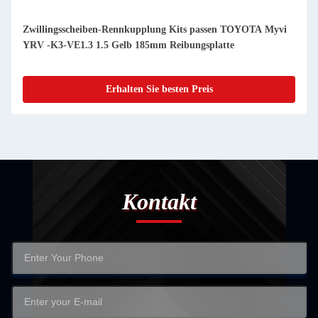
Zwillingsscheiben-Rennkupplung Kits passen TOYOTA Myvi
YRV -K3-VE1.3 1.5 Gelb 185mm Reibungsplatte
Erhalten Sie besten Preis
Kontakt