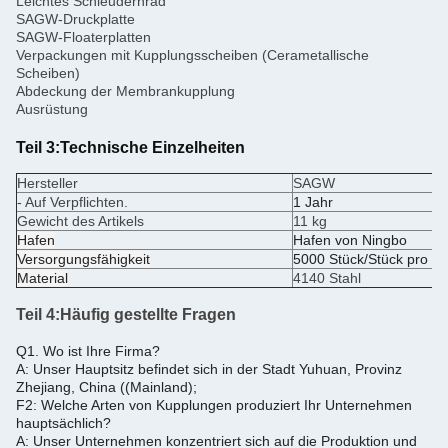
Leichtes Schleudernrad
SAGW-Druckplatte
SAGW-Floaterplatten
Verpackungen mit Kupplungsscheiben (Cerametallische
Scheiben)
Abdeckung der Membrankupplung
Ausrüstung
Teil 3:
Technische Einzelheiten
Hersteller
SAGW
- Auf Verpflichten.
1 Jahr
Gewicht des Artikels
11 kg
Hafen
Hafen von Ningbo
Versorgungsfähigkeit
5000 Stück/Stück pro M
Material
4140 Stahl
Teil 4:
Häufig gestellte Fragen
Q1. Wo ist Ihre Firma?
A: Unser Hauptsitz befindet sich in der Stadt Yuhuan, Provinz
Zhejiang, China ((Mainland);
F2: Welche Arten von Kupplungen produziert Ihr Unternehmen
hauptsächlich?
A: Unser Unternehmen konzentriert sich auf die Produktion und