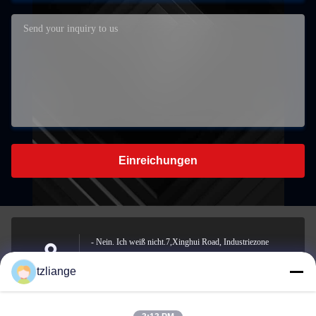
Einreichungen
- Nein. Ich weiß nicht.7,Xinghui Road, Industriezone
Xiaoshuibu, Yucheng Street, Stadt Yuhuan, Stadt Taizhou,
Address
tzliange
Provinz Zhejiang