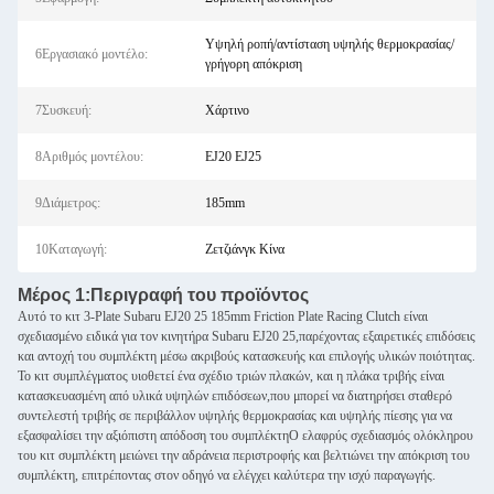
Υψηλή ροπή/αντίσταση υψηλής θερμοκρασίας/
6Εργασιακό μοντέλο:
γρήγορη απόκριση
7Συσκευή:
Χάρτινο
8Αριθμός μοντέλου:
EJ20 EJ25
9Διάμετρος:
185mm
10Καταγωγή:
Ζετζιάνγκ Κίνα
Μέρος 1:
Περιγραφή του προϊόντος
Αυτό το κιτ 3-Plate Subaru EJ20 25 185mm Friction Plate Racing Clutch είναι
σχεδιασμένο ειδικά για τον κινητήρα Subaru EJ20 25,παρέχοντας εξαιρετικές επιδόσεις
και αντοχή του συμπλέκτη μέσω ακριβούς κατασκευής και επιλογής υλικών ποιότητας.
Το κιτ συμπλέγματος υιοθετεί ένα σχέδιο τριών πλακών, και η πλάκα τριβής είναι
κατασκευασμένη από υλικά υψηλών επιδόσεων,που μπορεί να διατηρήσει σταθερό
συντελεστή τριβής σε περιβάλλον υψηλής θερμοκρασίας και υψηλής πίεσης για να
εξασφαλίσει την αξιόπιστη απόδοση του συμπλέκτηΟ ελαφρύς σχεδιασμός ολόκληρου
του κιτ συμπλέκτη μειώνει την αδράνεια περιστροφής και βελτιώνει την απόκριση του
συμπλέκτη, επιτρέποντας στον οδηγό να ελέγχει καλύτερα την ισχύ παραγωγής.