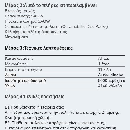
Μέρος 2:
Αυτό το πλήρες κιτ περιλαμβάνει
Ελαφρύς τροχός
Πλάκα πίεσης SAGW
Πίνακες πλωτήρα SAGW
Συσκευές με δίσκο συμπλέκτη (Cerametallic Disc Packs)
Κάλυψη συμπλέκτη διαφράγματος
Μηχανήματα
Μέρος 3:
Τεχνικές λεπτομέρειες
Κατασκευαστής
ΑΠΕΣ
Με εγγύηση.
1 έτος
Βάρος του στοιχείου
11 κιλά
Λιμάνι
Λιμάνι Ningbo
Ικανότητα εφοδιασμού
5000 τεμάχια ανά
Υλικό
4140 χάλυβα
Μέρος 4:
Γενικές ερωτήσεις
Ε1.Πού βρίσκεται η εταιρεία σας;
Α: Η έδρα μας βρίσκεται στην πόλη Yuhuan, επαρχία Zhejiang,
Κίνα ((ηπειρωτική χώρα) ·
Ε2: Τι είδη συμπλέκτων παράγει κυρίως η εταιρεία σας;
Η εταιρεία μας επικεντρώνεται στην παραγωγή και κατασκευή