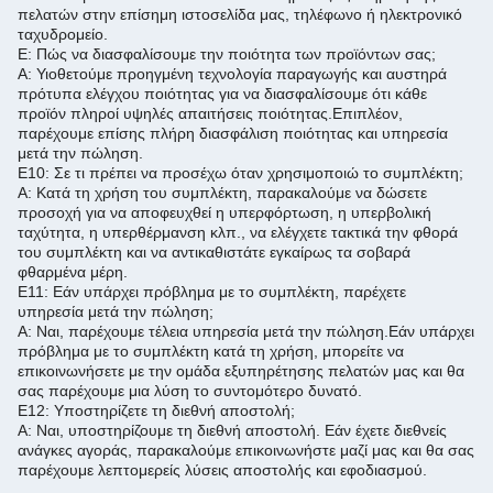
πελατών στην επίσημη ιστοσελίδα μας, τηλέφωνο ή ηλεκτρονικό
ταχυδρομείο.
Ε: Πώς να διασφαλίσουμε την ποιότητα των προϊόντων σας;
Α: Υιοθετούμε προηγμένη τεχνολογία παραγωγής και αυστηρά
πρότυπα ελέγχου ποιότητας για να διασφαλίσουμε ότι κάθε
προϊόν πληροί υψηλές απαιτήσεις ποιότητας.
Επιπλέον,
παρέχουμε επίσης πλήρη διασφάλιση ποιότητας και υπηρεσία
μετά την πώληση.
Ε10: Σε τι πρέπει να προσέχω όταν χρησιμοποιώ το συμπλέκτη;
Α: Κατά τη χρήση του συμπλέκτη, παρακαλούμε να δώσετε
προσοχή για να αποφευχθεί η υπερφόρτωση, η υπερβολική
ταχύτητα, η υπερθέρμανση κλπ., να ελέγχετε τακτικά την φθορά
του συμπλέκτη και να αντικαθιστάτε εγκαίρως τα σοβαρά
φθαρμένα μέρη.
Ε11: Εάν υπάρχει πρόβλημα με το συμπλέκτη, παρέχετε
υπηρεσία μετά την πώληση;
Α: Ναι, παρέχουμε τέλεια υπηρεσία μετά την πώληση.
Εάν υπάρχει
πρόβλημα με το συμπλέκτη κατά τη χρήση, μπορείτε να
επικοινωνήσετε με την ομάδα εξυπηρέτησης πελατών μας και θα
σας παρέχουμε μια λύση το συντομότερο δυνατό.
Ε12: Υποστηρίζετε τη διεθνή αποστολή;
Α: Ναι, υποστηρίζουμε τη διεθνή αποστολή. Εάν έχετε διεθνείς
ανάγκες αγοράς, παρακαλούμε επικοινωνήστε μαζί μας και θα σας
παρέχουμε λεπτομερείς λύσεις αποστολής και εφοδιασμού.