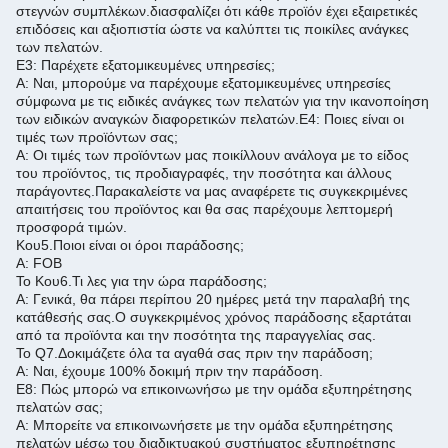
στεγνών συμπλέκων.διασφαλίζει ότι κάθε προϊόν έχει εξαιρετικές
επιδόσεις και αξιοπιστία ώστε να καλύπτει τις ποικίλες ανάγκες
των πελατών.
Ε3: Παρέχετε εξατομικευμένες υπηρεσίες;
Α: Ναι, μπορούμε να παρέχουμε εξατομικευμένες υπηρεσίες
σύμφωνα με τις ειδικές ανάγκες των πελατών για την ικανοποίηση
των ειδικών αναγκών διαφορετικών πελατών.
Ε4: Ποιες είναι οι
τιμές των προϊόντων σας;
Α: Οι τιμές των προϊόντων μας ποικίλλουν ανάλογα με το είδος
του προϊόντος, τις προδιαγραφές, την ποσότητα και άλλους
παράγοντες.
Παρακαλείστε να μας αναφέρετε τις συγκεκριμένες
απαιτήσεις του προϊόντος και θα σας παρέχουμε λεπτομερή
προσφορά τιμών.
Κου5.
Ποιοι είναι οι όροι παράδοσης;
Α: FOB
Το Κου6.
Τι λες για την ώρα παράδοσης;
Α: Γενικά, θα πάρει περίπου 20 ημέρες μετά την παραλαβή της
κατάθεσής σας.
Ο συγκεκριμένος χρόνος παράδοσης εξαρτάται
από τα προϊόντα και την ποσότητα της παραγγελίας σας.
Το Q7.
Δοκιμάζετε όλα τα αγαθά σας πριν την παράδοση;
Α: Ναι, έχουμε 100% δοκιμή πριν την παράδοση.
Ε8: Πώς μπορώ να επικοινωνήσω με την ομάδα εξυπηρέτησης
πελατών σας;
Α: Μπορείτε να επικοινωνήσετε με την ομάδα εξυπηρέτησης
πελατών μέσω του διαδικτυακού συστήματος εξυπηρέτησης