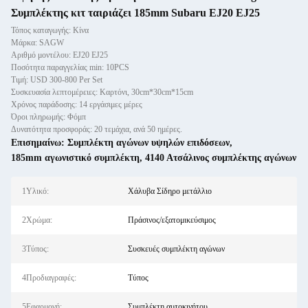
Συμπλέκτης κιτ ταιριάζει 185mm Subaru EJ20 EJ25
Τόπος καταγωγής: Κίνα
Μάρκα: SAGW
Αριθμό μοντέλου: EJ20 EJ25
Ποσότητα παραγγελίας min: 10PCS
Τιμή: USD 300-800 Per Set
Συσκευασία λεπτομέρειες: Καρτόνι, 30cm*30cm*15cm
Χρόνος παράδοσης: 14 εργάσιμες μέρες
Όροι πληρωμής: Φόμπ
Δυνατότητα προσφοράς: 20 τεμάχια, ανά 50 ημέρες.
Επισημαίνω:
Συμπλέκτη αγώνων υψηλών επιδόσεων
,
185mm αγωνιστικό συμπλέκτη
,
4140 Ατσάλινος συμπλέκτης αγώνων
1Υλικό:
Χάλυβα Σίδηρο μετάλλιο
2Χρώμα:
Πράσινος/εξατομικεύσιμος
3Τύπος:
Συσκευές συμπλέκτη αγώνων
4Προδιαγραφές:
Τύπος
5Εφαρμογή:
Συμπλέκτη αυτοκινήτου