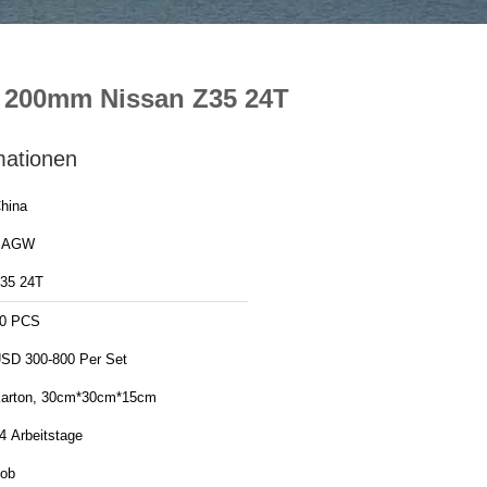
t 200mm Nissan Z35 24T
mationen
hina
SAGW
35 24T
0 PCS
SD 300-800 Per Set
arton, 30cm*30cm*15cm
4 Arbeitstage
ob