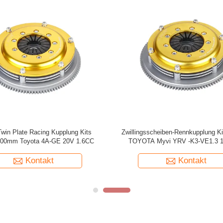
hleistungs-Twin Platten Nissan
Twin Plates High Performance Rac
plung RB26 Nissan Rb25 Kupplung
Kit für Toyota 2UR 3UR 22
200mm Reibungsplatte
Reibungsplatte
Kontakt
Kontakt