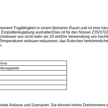
oment-Tragfähigkeit in einem kleineren Raum und ist eine häu
plattenkupplung aushaltenDies ist für den Nissan Z35/370Z ge
hmesser von nicht mehr als 20 mmDie Verwendung von hochfes
Temperaturen wirksam reduzieren, das Rutschen herkömmlich
n.
China
ibungsplatte
l
viele Anlässe und Szenarien. Sie können hohes Drehmoment un