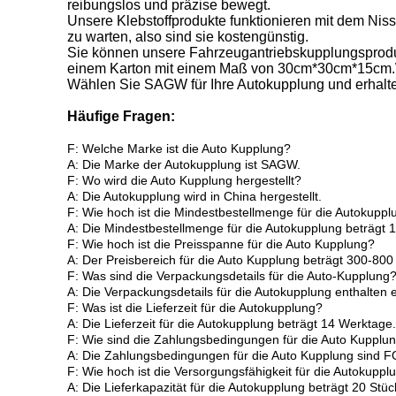
reibungslos und präzise bewegt.
Unsere Klebstoffprodukte funktionieren mit dem Niss
zu warten, also sind sie kostengünstig.
Sie können unsere Fahrzeugantriebskupplungsproduk
einem Karton mit einem Maß von 30cm*30cm*15cm.Wir
Wählen Sie SAGW für Ihre Autokupplung und erhalten
Häufige Fragen:
F: Welche Marke ist die Auto Kupplung?
A: Die Marke der Autokupplung ist SAGW.
F: Wo wird die Auto Kupplung hergestellt?
A: Die Autokupplung wird in China hergestellt.
F: Wie hoch ist die Mindestbestellmenge für die Autokuppl
A: Die Mindestbestellmenge für die Autokupplung beträgt 1
F: Wie hoch ist die Preisspanne für die Auto Kupplung?
A: Der Preisbereich für die Auto Kupplung beträgt 300-800
F: Was sind die Verpackungsdetails für die Auto-Kupplung
A: Die Verpackungsdetails für die Autokupplung enthalt
F: Was ist die Lieferzeit für die Autokupplung?
A: Die Lieferzeit für die Autokupplung beträgt 14 Werktage.
F: Wie sind die Zahlungsbedingungen für die Auto Kupplu
A: Die Zahlungsbedingungen für die Auto Kupplung sind F
F: Wie hoch ist die Versorgungsfähigkeit für die Autokuppl
A: Die Lieferkapazität für die Autokupplung beträgt 20 Stü