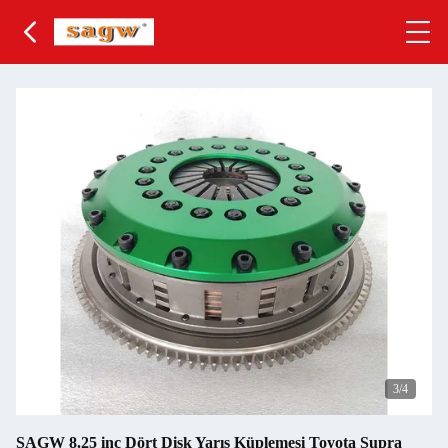
3
/4
SAGW 8.25 inç Dört Disk Yarış Küplemesi Toyota Supra