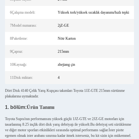
6Çalışma modeli:
Yüksek tork/yüksek sıcaklık dayanımı/hızlı tepki
7Model numarası:
2jZ-GE
8Paketleme:
Nötr Karton
9Çapraz:
215mm
10Kaynağı:
zhejiang çin
11Disk miktarı:
4
Dört Disk 4140 Çelik Yarış Kupçası takımları Toyota 1JZ-GTE 215mm sürtünme
plakalarına uymaktadır.
1. bölüm:
Ürün Tanımı
Toyota Supra'nın performansını yüksek güçlü 1JZ-GTE ve 2JZ-GE motorları için
tasarlanmış 8.25 inçlik dört disk yarış debriyajı ile yükselt.Bu debriyaj seti sürüklenme
ve diğer motor sporları etkinlikleri sırasında optimal performans sağlar.İster pistte
egemen olmak ister arabanı sınırına kadar itmek isterseniz, bu kit sizin için mükemmel.