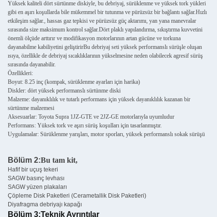
Yüksek kaliteli dört sürtünme diskiyle, bu debriyaj, sürüklenme ve yüksek tork yükleri
gibi en aşırı koşullarda bile mükemmel bir tutunma ve pürüzsüz bir bağlantı sağlar.Hızlı
etkileşim sağlar., hassas gaz tepkisi ve pürüzsüz güç aktarımı, yan yana manevralar
sırasında size maksimum kontrol sağlar.Dört plaklı yapılandırma, sıkıştırma kuvvetini
önemli ölçüde arttırır ve modifikasyon motorlarının artan gücüne ve torkuna
dayanabilme kabiliyetini geliştirirBu debriyaj seti yüksek performanslı sürüşle oluşan
ısıya, özellikle de debriyaj sıcaklıklarının yükselmesine neden olabilecek agresif sürüş
sırasında dayanabilir.
Özellikleri:
Boyut: 8.25 inç (kompak, sürüklenme ayarları için harika)
Diskler: dört yüksek performanslı sürtünme diski
Malzeme: dayanıklılık ve tutarlı performans için yüksek dayanıklılık kazanan bir
sürtünme malzemesi
Aksesuarlar: Toyota Supra 1JZ-GTE ve 2JZ-GE motorlarıyla uyumludur
Performans: Yüksek tork ve aşırı sürüş koşulları için tasarlanmıştır.
Uygulamalar: Sürüklenme yarışları, motor sporları, yüksek performanslı sokak sürüşü
Bölüm 2:
Bu tam kit,
Hafif bir uçuş tekeri
SAGW basınç levhası
SAGW yüzen plakaları
Çöpleme Disk Paketleri (Cerametallik Disk Paketleri)
Diyafragma debriyajı kapağı
Bölüm 3:
Teknik Ayrıntılar