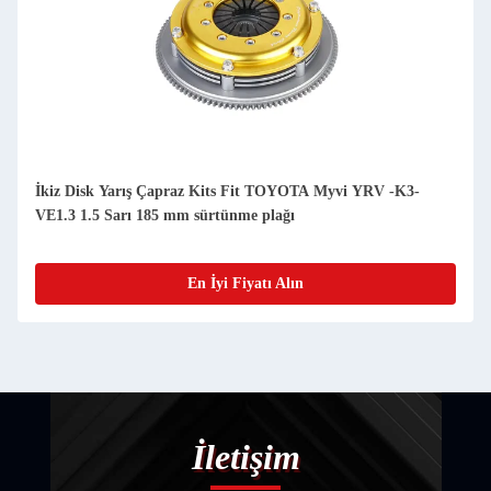
İkiz Disk Yarış Çapraz Kits Fit TOYOTA Myvi YRV -K3-
VE1.3 1.5 Sarı 185 mm sürtünme plağı
En İyi Fiyatı Alın
İletişim