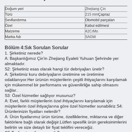
Doğum yeri
Zhejiang Çin
Türü
215 mm
Çapraz
Sınıflandırma
Otomobil parçaları
Özel
Kabul edilmesi
Malzeme
42CrMo
Marka Adı
SAGW
Bölüm 4:
Sık Sorulan Sorular
1. Şirketiniz nerede?
A: Başkanlığımız Çin'in Zhejiang Eyaleti Yuhuan Şehrinde yer
almaktadır.
S2: Şirketiniz esas olarak hangi tür debriyajları üretir?
A: Şirketimiz kuru debriyajların üretimine ve üretimine
odaklanıyor.Her ürünün müşterilerin çeşitli ihtiyaçlarını karşılamak
için mükemmel bir performans ve güvenilirliğe sahip olmasını
sağlar..
S3: Özel hizmetler sağlıyor musunuz?
A: Evet, farklı müşterilerin özel ihtiyaçlarını karşılamak için
müşterilerin özel ihtiyaçlarına göre özel hizmetler sunabiliriz.
S4:
Ürünlerinizin fiyatları nelerdir?
A: Ürün fiyatlarımız ürün türüne, özelliklerine, miktarına ve diğer
faktörlere bağlı olarak değişir.
Lütfen spesifik ürün gereksinimlerini
belirtin ve size detaylı bir fiyat teklifini vereceğiz.