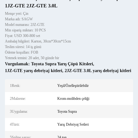
1JZ-GTE 2JZ-GTE 3.0L
Menşe yeri: Çin
Marka adı: SAGW
Model numarası: 2JZ-GTE
Min sipariş miktarı: 10 PCS
Fiyat: USD 300-800 set
Ambalaj bilgileri: Karton, 30cm*30cm*15cm
Teslim süresi: 14 iş günü
Ödeme koşulları: FOB
Yetenek temini: 20 adet, 50 günde bir
Vurgulamak:
Toyota Supra Yarış Çöpü Kitsleri
,
1JZ-GTE yarış debriyaj kitleri
,
2JZ-GTE 3.0L yarış debriyaj kitleri
1Renk:
Yeşil/Özelleştirilebilir
2Malzeme:
Krom-molibden çeliği
3Uygulama:
Toyota Supra
4Türü:
Yarış Debriyaj Setleri
5Spline sayısı:
24 ton