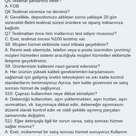
Q5.
Teslimat şartlarınız nedir?
A: FOB
Q6.
Teslimat sürenize ne dersiniz?
A: Genellikle, depozitonuzu aldıktan sonra yaklaşık 20 gün
sürecektir.
Belirli teslimat süresi ürünlere ve sipariş miktarınıza
bağlıdır.
Q7.
Teslimattan önce tüm mallarınızı test ediyor musunuz?
C: Evet, teslimat öncesi %100 testimiz var.
S8: Müşteri hizmet ekibinizle nasıl irtibata geçebilirim?
A: Resmi web sitemizde, telefon veya e-posta üzerinden çevrimiçi
müşteri hizmetleri sistemi aracılığıyla müşteri hizmetleri ekibimizle
iletişime geçebilirsiniz.
S9: Ürünlerinizin kalitesini nasıl garanti edersiniz?
A: Her ürünün yüksek kaliteli gereksinimleri karşılamasını
sağlamak için gelişmiş üretim teknolojisini ve sıkı kalite kontrol
standartlarını benimsiyoruz.
Ayrıca, tam kalite güvencesi ve satış
sonrası hizmet de sağlıyoruz.
S10: Çaprazı kullanırken neye dikkat etmeliyim?
A: Debenüğü kullanırken, aşırı yüklenmekten, aşırı hızdan, aşırı
ısınmaktan, vb. kaçınmaya dikkat edin, debeneğin aşınmasını
düzenli olarak kontrol edin ve ciddi şekilde aşınmış parçaları
zamanında değiştirin.
S11: Eğer debriyajla ilgili bir sorun varsa, satış sonrası hizmet
sağlar mısınız?
A: Evet, mükemmel bir satış sonrası hizmet sunuyoruz.
Kullanım