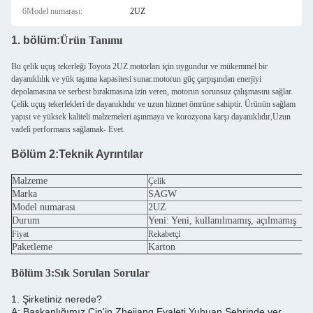
6Model numarası:
2UZ
1. bölüm:
Ürün Tanımı
Bu çelik uçuş tekerleği Toyota 2UZ motorları için uygundur ve mükemmel bir
dayanıklılık ve yük taşıma kapasitesi sunar.motorun güç çarpışından enerjiyi
depolamasına ve serbest bırakmasına izin veren, motorun sorunsuz çalışmasını sağlar.
Çelik uçuş tekerlekleri de dayanıklıdır ve uzun hizmet ömrüne sahiptir. Ürünün sağlam
yapısı ve yüksek kaliteli malzemeleri aşınmaya ve korozyona karşı dayanıklıdır,Uzun
vadeli performans sağlamak- Evet.
Bölüm 2:
Teknik Ayrıntılar
Malzeme
Çelik
Marka
SAGW
Model numarası
2UZ
Durum
Yeni: Yeni, kullanılmamış, açılmamış
Fiyat
Rekabetçi
Paketleme
Karton
Bölüm 3:
Sık Sorulan Sorular
1. Şirketiniz nerede?
A: Başkanlığımız Çin'in Zhejiang Eyaleti Yuhuan Şehrinde yer