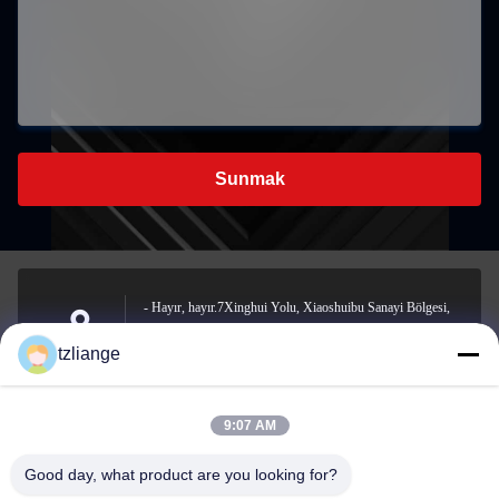
Sunmak
- Hayır, hayır.7Xinghui Yolu, Xiaoshuibu Sanayi Bölgesi,
Yucheng Sokağı, Yuhuan Şehri, Taizhou Şehri, Zhejiang
Address
tzliange
Eyaleti
9:07 AM
szp.szp@163.com
Good day, what product are you looking for?
E-mail