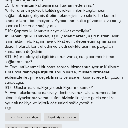
iletişime geçebilirsiniz.
S9: Ürünlerinizin kalitesini nasıl garanti edersiniz?
A: Her ürünün yüksek kaliteli gereksinimleri karşılamasını
sağlamak için gelişmiş üretim teknolojisini ve sıkı kalite kontrol
standartlarını benimsiyoruz.
Ayrıca, tam kalite güvencesi ve satış
sonrası hizmet de sağlıyoruz.
S10: Çaprazı kullanırken neye dikkat etmeliyim?
A: Debenüğü kullanırken, aşırı yüklenmekten, aşırı hızdan, aşırı
ısınmaktan, vb. kaçınmaya dikkat edin, debeneğin aşınmasını
düzenli olarak kontrol edin ve ciddi şekilde aşınmış parçaları
zamanında değiştirin.
S11: Eğer debriyajla ilgili bir sorun varsa, satış sonrası hizmet
sağlar mısınız?
A: Evet, mükemmel bir satış sonrası hizmet sunuyoruz.
Kullanım
sırasında debriyajla ilgili bir sorun varsa, müşteri hizmetleri
ekibimizle iletişime geçebilirsiniz ve size en kısa sürede bir çözüm
sunacağız.
S12: Uluslararası nakliyeyi destekliyor musunuz?
A: Evet, uluslararası nakliyeyi destekliyoruz. Uluslararası satın
alma ihtiyaçlarınız varsa, lütfen bizimle iletişime geçin ve size
ayrıntılı nakliye ve lojistik çözümleri sağlayacağız.
Tags:
Taç 2JZ uçuş tekerleği
Toyota 4y uçuş tekeri