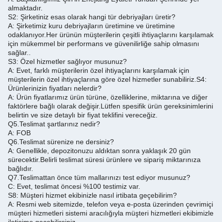
almaktadır.
S2: Şirketiniz esas olarak hangi tür debriyajları üretir?
A: Şirketimiz kuru debriyajların üretimine ve üretimine
odaklanıyor.Her ürünün müşterilerin çeşitli ihtiyaçlarını karşılamak
için mükemmel bir performans ve güvenilirliğe sahip olmasını
sağlar..
S3: Özel hizmetler sağlıyor musunuz?
A: Evet, farklı müşterilerin özel ihtiyaçlarını karşılamak için
müşterilerin özel ihtiyaçlarına göre özel hizmetler sunabiliriz.
S4:
Ürünlerinizin fiyatları nelerdir?
A: Ürün fiyatlarımız ürün türüne, özelliklerine, miktarına ve diğer
faktörlere bağlı olarak değişir.
Lütfen spesifik ürün gereksinimlerini
belirtin ve size detaylı bir fiyat teklifini vereceğiz.
Q5.
Teslimat şartlarınız nedir?
A: FOB
Q6.
Teslimat sürenize ne dersiniz?
A: Genellikle, depozitonuzu aldıktan sonra yaklaşık 20 gün
sürecektir.
Belirli teslimat süresi ürünlere ve sipariş miktarınıza
bağlıdır.
Q7.
Teslimattan önce tüm mallarınızı test ediyor musunuz?
C: Evet, teslimat öncesi %100 testimiz var.
S8: Müşteri hizmet ekibinizle nasıl irtibata geçebilirim?
A: Resmi web sitemizde, telefon veya e-posta üzerinden çevrimiçi
müşteri hizmetleri sistemi aracılığıyla müşteri hizmetleri ekibimizle