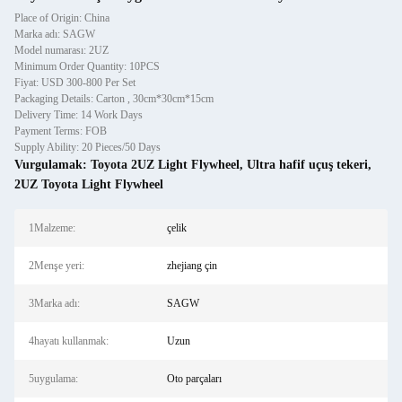
Place of Origin: China
Marka adı: SAGW
Model numarası: 2UZ
Minimum Order Quantity: 10PCS
Fiyat: USD 300-800 Per Set
Packaging Details: Carton , 30cm*30cm*15cm
Delivery Time: 14 Work Days
Payment Terms: FOB
Supply Ability: 20 Pieces/50 Days
Vurgulamak:
Toyota 2UZ Light Flywheel
,
Ultra hafif uçuş tekeri
,
2UZ Toyota Light Flywheel
1Malzeme:
çelik
2Menşe yeri:
zhejiang çin
3Marka adı:
SAGW
4hayatı kullanmak:
Uzun
5uygulama:
Oto parçaları