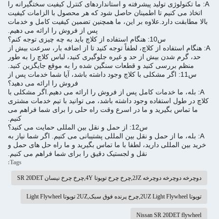
A: ما تکنولوژی تولید پیشرفته و استانداردهای کنترل کیفیت سختگیرانه را
اتخاذ می کنیم تا اطمینان حاصل شود که هر محصول با الزامات کیفیت
بالا مطابقت دارد.
علاوه بر این، ما همچنین تضمین کیفیت کامل و خدمات
پس از فروش را ارائه می دهیم.
س10: هنگام استفاده از کلاچ باید به چه چیزی توجه کنم؟
A: هنگام استفاده از کلاچ، لطفاً توجه کنید تا از اضافه بار، سرعت بیش از
حد، گرم شدن بیش از حد و غیره جلوگیری کنید، لباس کلاچ را به طور
منظم بررسی کنید و قطعات سنگین شده را به موقع جایگزین کنید.
س11: اگر مشکلی با کلاچ وجود داشته باشد، آیا شما خدمات پس از
فروش را ارائه می دهید؟
A: بله، ما خدمات کامل پس از فروش را ارائه می دهیم.
اگر مشکلی با
کلاچ در طول استفاده وجود داشته باشد، می توانید با تیم خدمات مشتری
ما تماس بگیرید و ما در اسرع وقت راه حلی را برای شما فراهم می
کنیم.
س12: از حمل و نقل بین المللی حمایت می کنید؟
A: بله، ما از حمل و نقل بین المللی پشتیبانی می کنیم. اگر شما نیاز به
خرید بین المللی دارید، لطفا با ما تماس بگیرید و ما راه حل های حمل و
نقل و لجستیک دقیق را برای شما فراهم می کنیم.
Tags:
دوچرخه دوچرخه دوچرخه 2JZ,چرخ چرخ تویوتا 4Y,چرخ چرخ نیسان SR 20DET
تویوتا 2UZ Light Flywheel,چرخ پرنده فوق سبک,2UZ تویوتا Light Flywheel
Nissan SR 20DET flywheel