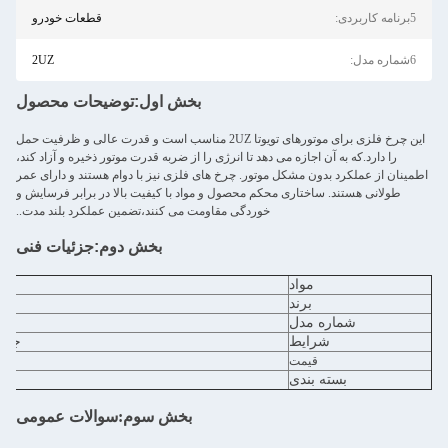
5برنامه کاربردی:
قطعات خودرو
6شماره مدل:
2UZ
بخش اول:
توضیحات محصول
این چرخ فلزی برای موتورهای تویوتا 2UZ مناسب است و قدرت عالی و ظرفیت حمل
را دارد.که به آن اجازه می دهد تا انرژی را از ضربه قدرت موتور ذخیره و آزاد کند،
اطمینان از عملکرد بدون مشکل موتور. چرخ های فلزی نیز با دوام هستند و دارای عمر
طولانی هستند. ساختاری محکم محصول و مواد با کیفیت بالا در برابر فرسایش و
خوردگی مقاومت می کنند،تضمین عملکرد بلند مدت..
بخش دوم:
جزئیات فنی
مواد
برند
شماره مدل
شرایط
جدید
قیمت
بسته بندی
بخش سوم:
سوالات عمومی