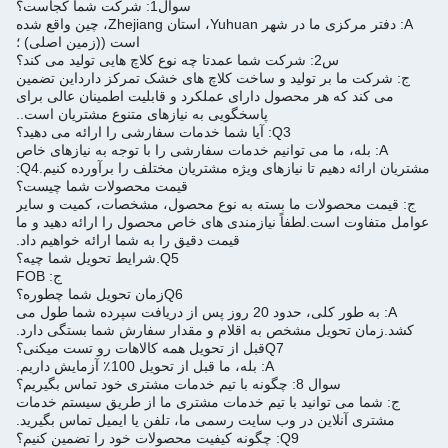
سوال1: شرکت شما کجاست؟
A: دفتر مرکزی ما در شهر Yuhuan، استان Zhejiang، چین واقع شده
است ((زمین اصلی) ؛
س2: شرکت شما عمدتا چه نوع کلاچ هایی تولید می کند؟
ج: شرکت ما بر تولید و ساخت کلاچ های خشک تمرکز دارداین تضمین
می کند که هر محصول دارای عملکرد و قابلیت اطمینان عالی برای
پاسخگویی به نیازهای متنوع مشتریان است..
Q3: آیا شما خدمات سفارشی را ارائه می دهید؟
A: بله، ما می توانیم خدمات سفارشی را با توجه به نیازهای خاص
مشتریان ارائه دهیم تا نیازهای ویژه مشتریان مختلف را برآورده کنیم.
Q4:
قیمت محصولات شما چیست؟
ج: قیمت محصولات ما بسته به نوع محصول، مشخصات، کمیت و سایر
عوامل متفاوت است.
لطفاً نیازمندی های خاص محصول را ارائه دهید و ما
قیمت دقیق را به شما ارائه خواهیم داد.
Q5.
شرایط تحویل شما چيه؟
ج: FOB
Q6
زمان تحویل شما چطوره؟
A: به طور کلی، حدود 20 روز پس از دریافت سپرده شما طول می
کشد.
زمان تحویل مشخص به اقلام و مقدار سفارش شما بستگی دارد.
Q7
قبل از تحویل همه کالاهات رو تست میکنی؟
A: بله، ما قبل از تحویل 100٪ آزمایش داریم.
سوال 8: چگونه با تیم خدمات مشتری خود تماس بگیریم؟
ج: شما می توانید با تیم خدمات مشتری ما از طریق سیستم خدمات
مشتری آنلاین در وب سایت رسمی ما، تلفن یا ایمیل تماس بگیرید.
Q9: چگونه کیفیت محصولات خود را تضمین کنیم؟