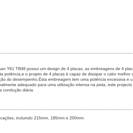
an Y61 TB48 possui um design de 4 placas, as embreagens de 4 placas
ta potência,e o projeto de 4 placas é capaz de dissipar o calor melhor
ção do desempenho.Esta embreagem tem uma potência excessiva e uma 
ealmente adequado para uma utilização intensa na pista, este projecto
a condução diária.
ficações, incluindo 215mm, 185mm e 200mm.