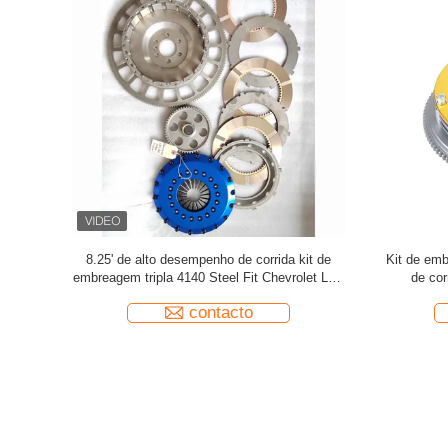
es Toyota
Sagw 8,0' SR20det Twin Plates Racing Clutch
High Perf
25mm placa
Fit NISSAN SR20 Nissan Silvia
Kits 4140 
contacto