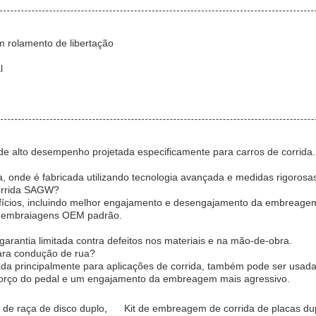
 rolamento de libertação
l
alto desempenho projetada especificamente para carros de corrida.
onde é fabricada utilizando tecnologia avançada e medidas rigorosas
corrida SAGW?
ícios, incluindo melhor engajamento e desengajamento da embreagem,
as embraiagens OEM padrão.
antia limitada contra defeitos nos materiais e na mão-de-obra.
ara condução de rua?
 principalmente para aplicações de corrida, também pode ser usada 
orço do pedal e um engajamento da embreagem mais agressivo.
de raça de disco duplo
,
Kit de embreagem de corrida de placas du