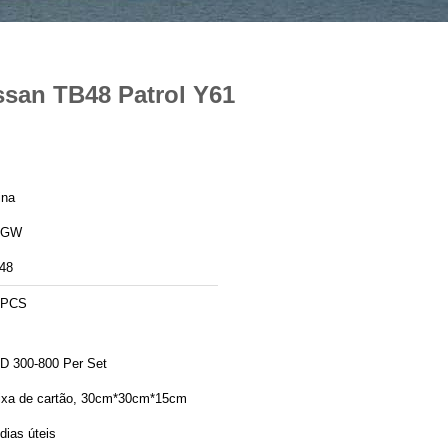
san TB48 Patrol Y61
ina
AGW
48
 PCS
D 300-800 Per Set
ixa de cartão, 30cm*30cm*15cm
dias úteis