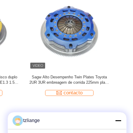
las Nissan
Kit de embreagem de corrida de alto
8.25' de 
n Rb25
desempenho Twin Plates para Toyota 2UR
embreagem t
trito
3UR 225mm Placa de atrito
contacto
tzliange