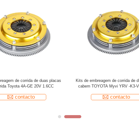
ormance Racing Twin Plate Clutch
Sagw Alto Desempenho Placas Dup
de aço ajustável 200mm Nissan Z35
Racing embreagem RB26 Nissa
24T
embreagem 200mm placa de a
contacto
contacto