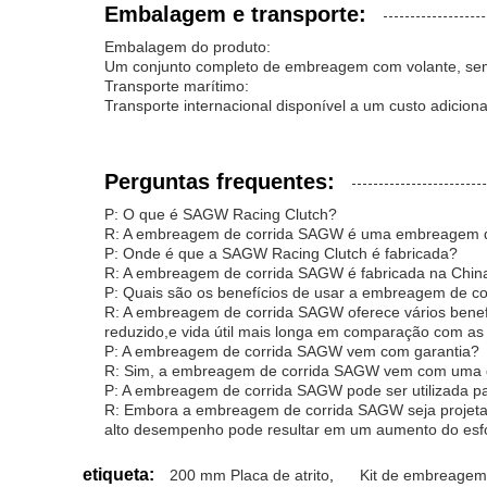
Embalagem e transporte:
Embalagem do produto:
Um conjunto completo de embreagem com volante, sem
Transporte marítimo:
Transporte internacional disponível a um custo adiciona
Perguntas frequentes:
P: O que é SAGW Racing Clutch?
R: A embreagem de corrida SAGW é uma embreagem de 
P: Onde é que a SAGW Racing Clutch é fabricada?
R: A embreagem de corrida SAGW é fabricada na China, 
P: Quais são os benefícios de usar a embreagem de 
R: A embreagem de corrida SAGW oferece vários benef
reduzido,e vida útil mais longa em comparação com 
P: A embreagem de corrida SAGW vem com garantia?
R: Sim, a embreagem de corrida SAGW vem com uma gar
P: A embreagem de corrida SAGW pode ser utilizada p
R: Embora a embreagem de corrida SAGW seja projetada
alto desempenho pode resultar em um aumento do esf
etiqueta:
200 mm Placa de atrito
,
Kit de embreagem 