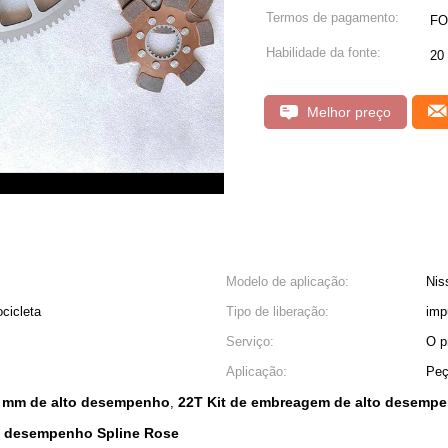
Termos de pagamento:
FO
Habilidade da fonte:
20 
Melhor preço
Modelo de aplicação:
Nis
ocicleta
Tipo de liberação:
imp
Serviço:
O p
Aplicação:
Peç
0 mm de alto desempenho
22T Kit de embreagem de alto desemp
,
o desempenho Spline Rose