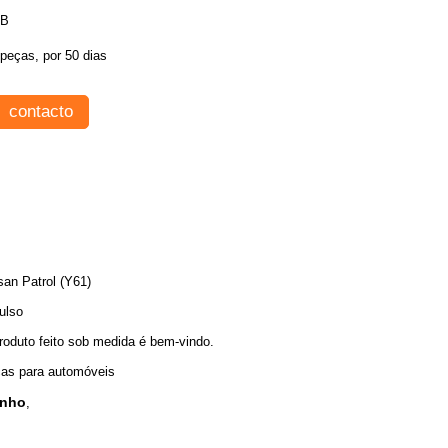
B
peças, por 50 dias
contacto
san Patrol (Y61)
ulso
roduto feito sob medida é bem-vindo.
as para automóveis
enho
,