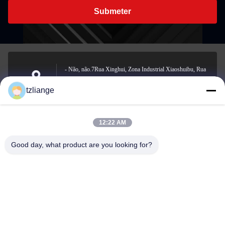
Submeter
- Não, não.7Rua Xinghui, Zona Industrial Xiaoshuibu, Rua
Yucheng, cidade de Yuhuan, cidade de Taizhou, província de
Address
tzliange
Zhejiang
12:22 AM
szp.szp@163.com
Good day, what product are you looking for?
E-mail
0086-13906762027
Phone