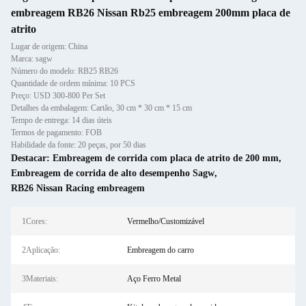
embreagem RB26 Nissan Rb25 embreagem 200mm placa de
atrito
Lugar de origem: China
Marca: sagw
Número do modelo: RB25 RB26
Quantidade de ordem mínima: 10 PCS
Preço: USD 300-800 Per Set
Detalhes da embalagem: Cartão, 30 cm * 30 cm * 15 cm
Tempo de entrega: 14 dias úteis
Termos de pagamento: FOB
Habilidade da fonte: 20 peças, por 50 dias
Destacar:
Embreagem de corrida com placa de atrito de 200 mm
,
Embreagem de corrida de alto desempenho Sagw
,
RB26 Nissan Racing embreagem
1Cores:
Vermelho/Customizável
2Aplicação:
Embreagem do carro
3Materiais:
Aço Ferro Metal