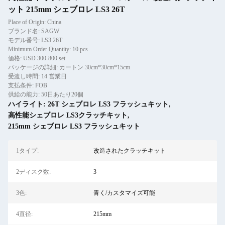
ット 215mm シェブロレ LS3 26T
Place of Origin: China
ブランド名: SAGW
モデル番号: LS3 26T
Minimum Order Quantity: 10 pcs
価格: USD 300-800 set
パッケージの詳細: カートン 30cm*30cm*15cm
受渡し時間: 14 営業日
支払条件: FOB
供給の能力: 50日あたり20個
ハイライト:
26T シェブロレ LS3 フラッシュキット
,
高性能シェブロレ LS3クラッチキット
,
215mm シェブロレ LS3 フラッシュキット
1タイプ:
改造されたクラッチキット
2ディスク数:
3
3色:
青く/カスタマイズ可能
4直径:
215mm