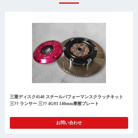
三重ディスク4140 スチールパフォーマンスクラッチキット
シ
三?? ランサー 三?? 4G93 140mm摩擦プレート
2
お問い合わせ