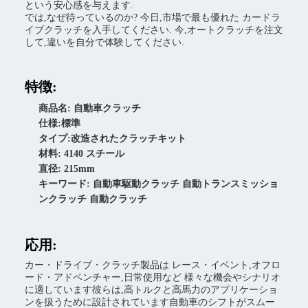
という安心感を与えます.
では,なぜ待っているのか? 今日,市場で最も優れた カードラ
イブクラッチを入手してください. 今,オートクラッチを注文
して,違いを自分で体験してください.
特徴:
商品名: 自動車クラッチ
仕様:標準
タイプ:改造されたクラッチキット
材料: 4140 スチール
直径: 215mm
キーワード: 自動車駆動クラッチ 自動トランスミッショ
ンクラッチ 自動クラッチ
応用:
カー・ドライブ・クラッチ製品は レース・イベント,オフロ
ード・アドベンチャー,日常使用など 様々な機会やシナリオ
に適しています彼らは,高トルクと高馬力のアプリケーショ
ンを扱うために設計されています自動車のシフトがスムー