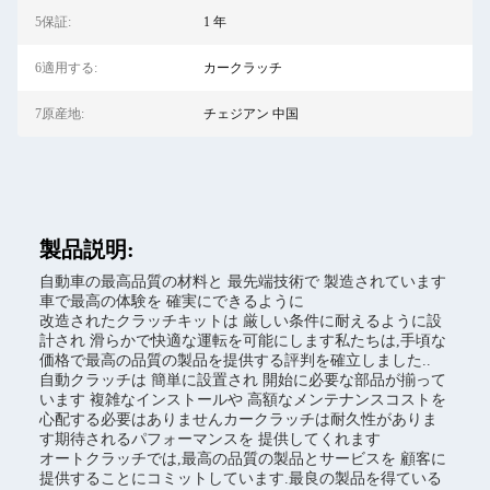
5保証:
1 年
6適用する:
カークラッチ
7原産地:
チェジアン 中国
製品説明:
自動車の最高品質の材料と 最先端技術で 製造されています
車で最高の体験を 確実にできるように
改造されたクラッチキットは 厳しい条件に耐えるように設
計され 滑らかで快適な運転を可能にします私たちは,手頃な
価格で最高の品質の製品を提供する評判を確立しました..
自動クラッチは 簡単に設置され 開始に必要な部品が揃って
います 複雑なインストールや 高額なメンテナンスコストを
心配する必要はありませんカークラッチは耐久性がありま
す期待されるパフォーマンスを 提供してくれます
オートクラッチでは,最高の品質の製品とサービスを 顧客に
提供することにコミットしています.最良の製品を得ている