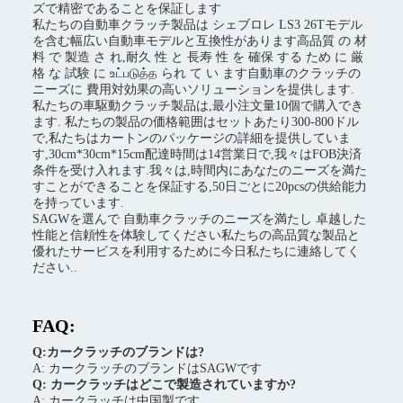
ズで精密であることを保証します
私たちの自動車クラッチ製品は シェブロレ LS3 26Tモデル
を含む幅広い自動車モデルと互換性があります高品質 の 材
料 で 製造 さ れ,耐久 性 と 長寿 性 を 確保 する ため に 厳
格 な 試験 に உட்படுத்த られ て い ます自動車のクラッチの
ニーズに 費用対効果の高いソリューションを提供します.
私たちの車駆動クラッチ製品は,最小注文量10個で購入でき
ます. 私たちの製品の価格範囲はセットあたり300-800ドル
で,私たちはカートンのパッケージの詳細を提供していま
す,30cm*30cm*15cm配達時間は14営業日で,我々はFOB決済
条件を受け入れます.我々は,時間内にあなたのニーズを満た
すことができることを保証する,50日ごとに20pcsの供給能力
を持っています.
SAGWを選んで 自動車クラッチのニーズを満たし 卓越した
性能と信頼性を体験してください私たちの高品質な製品と
優れたサービスを利用するために今日私たちに連絡してく
ださい..
FAQ:
Q:カークラッチのブランドは?
A: カークラッチのブランドはSAGWです
Q: カークラッチはどこで製造されていますか?
A: カークラッチは中国製です