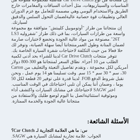
ثل أحداث السباقات والمغامرات خارج
وهي مصممة للتعامل مع عزم الدوران
ة عاليةلضمان التحول السلس والدقيق
لسيارتك.
توموبيل كليبتش" متوافقة مع مجموعة
واسعة من طرازات السيارات، بما في ذلك طراز "شفروليه LS3
 عالية الجودة وتخضع لاختبارات صارمة
نتجاتنا أيضا سهلة الصيانة، وتوفر لك
 لاحتياجات شفرة السيارة الخاصة بك.
تتوفر منتجات Car Drive Clutch لدينا للشراء بحد أدنى لكمية
الطلب من 10 أجزاء. نطاق السعر لمنتجاتنا هو 300-800 دولار
أمريكي لكل مجموعة ، ونقدم تفاصيل التعبئة والتغليف من Carton
،30 سم * 30 سم * 15 سم. وقت تسليمنا هو 14 يوم عمل ، ونحن
نقبل شروط الدفع FOB. لدينا قدرة على توفير 20 قطعة لكل 50
ن تلبي احتياجاتك في الوقت المناسب.
لاحتياجاتك في مشابك السيارات واكتشف أداء
ل بنا اليوم لوضع طلبك والاستفادة من
نتجاتنا عالية الجودة والخدمة الممتازة.
ي العلامة التجارية لـ Car Clutch؟
تجارية لمشابك السيارة هي SAGW.