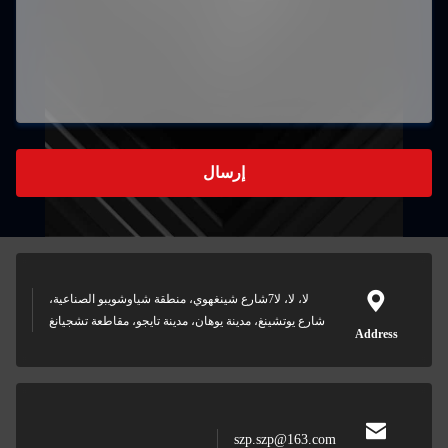
إرسال
ا، لا7شارع شينغهوي، منطقة شياوشويبو الصناعية،
دينة يوهان، مدينة تايجو، مقاطعة تشجيانغ
sz