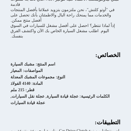
قادمة
زمون بتزويد عملائنا بأفضل المنتجات
حة البال والاطمئنان بأنك تحصل على
أفضل منتج ممكن.
 على أفضل مشغل للسيارات في السوق
سيارة الخاص بك الآن واكتشف الفرق
بنفسك.
اسم المنتج: مشبك السيارة
المواصفات: المعيار
النوع: مجموعات المشبك المعدلة
المادة: 4140 الفولاذ
قطر: 215 ملم
ة قيادة السيارة, عجلة نقل السيارات,
عجلة قيادة السيارات
إن منتجاتنا من نوع Car Drive Clutch مناسبة لمجموعة متنوعة من