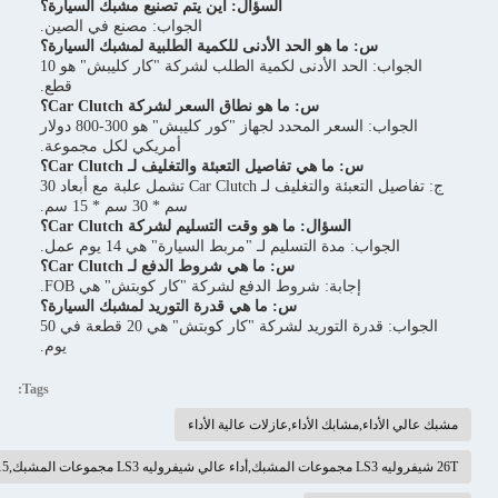
لسؤال: أين يتم تصنيع مشبك السيارة؟
الجواب: مصنع في الصين.
لأدنى للكمية الطلبية لمشبك السيارة؟
الجواب: الحد الأدنى لكمية الطلب لشركة "كار كليبش" هو 10
قطع.
 نطاق السعر لشركة Car Clutch؟
الجواب: السعر المحدد لجهاز "كور كليبش" هو 300-800 دولار
أمريكي لكل مجموعة.
لتعبئة والتغليف لـ Car Clutch؟
ج: تفاصيل التعبئة والتغليف لـ Car Clutch تشمل علبة مع أبعاد 30
سم * 30 سم * 15 سم.
وقت التسليم لشركة Car Clutch؟
"مربط السيارة" هي 14 يوم عمل.
ا هي شروط الدفع لـ Car Clutch؟
لدفع لشركة "كار كوبتش" هي FOB.
ما هي قدرة التوريد لمشبك السيارة؟
الجواب: قدرة التوريد لشركة "كار كوبتش" هي 20 قطعة في 50
يوم.
Tags:
لات عالية الأداء