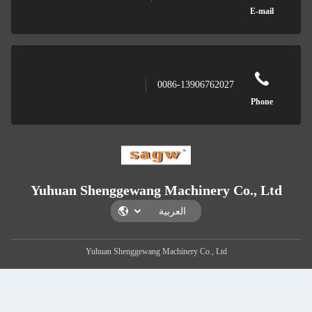
008
Yuhuan Shenggewang Ma
Yuhuan Shenggewang Mach