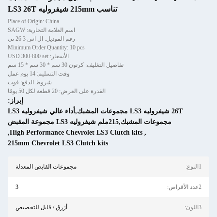
تناسب 215mm شيفروليه LS3 26T
Place of Origin: China
اسم العلامة التجارية: SAGW
رقم الموديل: ال اس 3 26 تي
Minimum Order Quantity: 10 pcs
الأسعار: USD 300-800 set
اصيل التغليف: كرتون 30 سم * 30 سم * 15 سم
وقت التسليم: 14 يوم عمل
شروط الدفع: فوب
القدرة على العرض: 20 قطعة لكل 50 يومًا
إبراز:
26T شيفروليه LS3 مجموعات المشبك,أداء عالي شيفروليه LS3
بض
,
High Performance Chevrolet LS3 Clut
215mm Chevrolet LS3 Clutch kits
مجموعات القابض المعدلة
3
أزرق / قابل للتخصيص