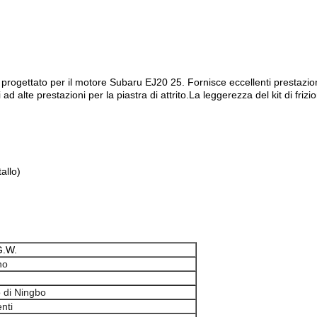
rogettato per il motore Subaru EJ20 25. Fornisce eccellenti prestazioni
li ad alte prestazioni per la piastra di attrito.La leggerezza del kit di fri
allo)
G.W.
no
g
 di Ningbo
nti