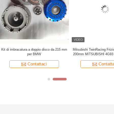
Plate Racing Clutch Kit Toyota Vios
8.0''Sagw Twin Disc Nissan Racing 
h Toyota Vios 2NR-VE 1.5CC
per Skyline GT-R RB25 RB26 
Contattaci
Contattaci