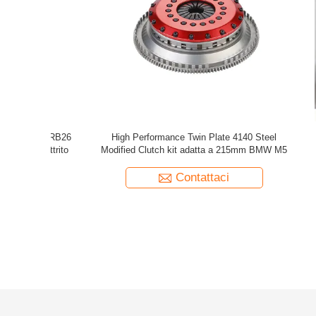
 da 215 mm
Mitsubishi TwinRacing Frizione Acciaio Inox
7.25' Twin 
200mm MITSUBISHI 4G93 2003 Mitsubishi
Clutc
Lancer Frizione
Contattaci