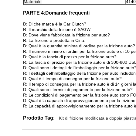
Materiale
4140
PARTE 4:
Domande frequenti
D: Di che marca è la Car Clutch?
R: Il marchio della frizione è SAGW.
D: Dove viene fabbricata la frizione per auto?
R: La frizione è prodotta in Cina.
D: Qual è la quantità minima di ordine per la frizione auto?
R: Il numero minimo di ordini per la frizione auto è di 10 pe
D: Qual è la fascia di prezzo per la frizione auto?
R: La fascia di prezzo per la frizione auto è di 300-800 US
D: Quali sono i dettagli dell'imballaggio per la frizione auto
R: I dettagli dell'imballaggio della frizione per auto inc
D: Qual è il tempo di consegna per la frizione auto?
R: Il tempo di consegna per la frizione auto è di 14 giorni la
D: Quali sono i termini di pagamento per la frizione auto?
R: Le condizioni di pagamento per la frizione auto sono F
D: Qual è la capacità di approvvigionamento per la frizion
R: La capacità di approvvigionamento per la frizione auto è 
Prodotto Tag:
Kit di frizione modificata a doppia piastr