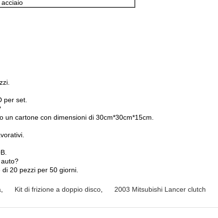
 acciaio
zzi.
D per set.
?
ludono un cartone con dimensioni di 30cm*30cm*15cm.
vorativi.
OB.
e auto?
di 20 pezzi per 50 giorni.
a
,
Kit di frizione a doppio disco
,
2003 Mitsubishi Lancer clutch