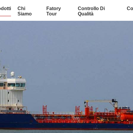
dotti
Chi
Fatory
Controllo Di
Co
Siamo
Tour
Qualità