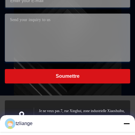
Soumettre
Je ne veux pas.7, rue Xinghui, zone industrielle Xiaoshuibu,
rue Yucheng, ville de Yuhuan, ville de Taizhou, province du
Address
tzliange
Zhejiang