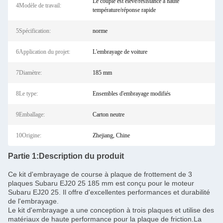
Le couple est élevé/résistance à haute
4Modèle de travail:
température/réponse rapide
5Spécification:
norme
6Application du projet:
L'embrayage de voiture
7Diamètre:
185 mm
8Le type:
Ensembles d'embrayage modifiés
9Emballage:
Carton neutre
10Origine:
Zhejiang, Chine
Partie 1:
Description du produit
Ce kit d'embrayage de course à plaque de frottement de 3
plaques Subaru EJ20 25 185 mm est conçu pour le moteur
Subaru EJ20 25. Il offre d'excellentes performances et durabilité
de l'embrayage.
Le kit d'embrayage a une conception à trois plaques et utilise des
matériaux de haute performance pour la plaque de friction.La