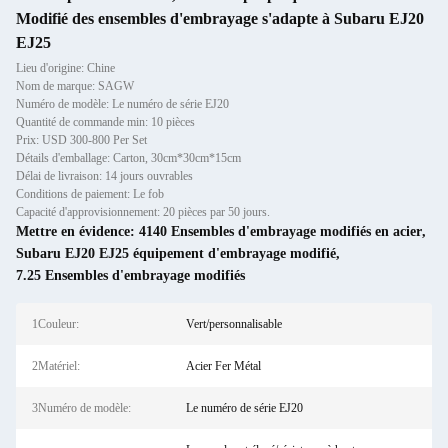
Modifié des ensembles d'embrayage s'adapte à Subaru EJ20
EJ25
Lieu d'origine: Chine
Nom de marque: SAGW
Numéro de modèle: Le numéro de série EJ20
Quantité de commande min: 10 pièces
Prix: USD 300-800 Per Set
Détails d'emballage: Carton, 30cm*30cm*15cm
Délai de livraison: 14 jours ouvrables
Conditions de paiement: Le fob
Capacité d'approvisionnement: 20 pièces par 50 jours.
Mettre en évidence:
4140 Ensembles d'embrayage modifiés en acier
,
Subaru EJ20 EJ25 équipement d'embrayage modifié
,
7.25 Ensembles d'embrayage modifiés
1Couleur:
Vert/personnalisable
2Matériel:
Acier Fer Métal
3Numéro de modèle:
Le numéro de série EJ20