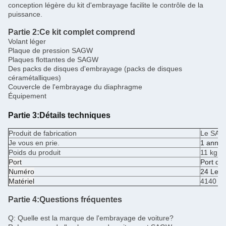
conception légère du kit d'embrayage facilite le contrôle de la
puissance.
Partie 2:
Ce kit complet comprend
Volant léger
Plaque de pression SAGW
Plaques flottantes de SAGW
Des packs de disques d'embrayage (packs de disques
céramétalliques)
Couvercle de l'embrayage du diaphragme
Équipement
Partie 3:
Détails techniques
Produit de fabrication
Le SA
Je vous en prie.
1 anné
Poids du produit
11 kg
Port
Port de
Numéro
24 Les 
Matériel
4140 ac
Partie 4:
Questions fréquentes
Q: Quelle est la marque de l'embrayage de voiture?