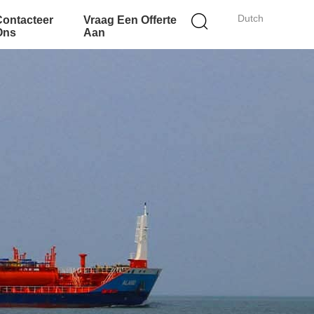
Dutch
Contacteer
Vraag Een Offerte
Ons
Aan