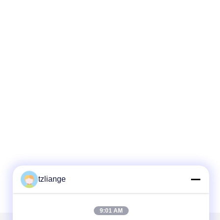
tzliange
9:01 AM