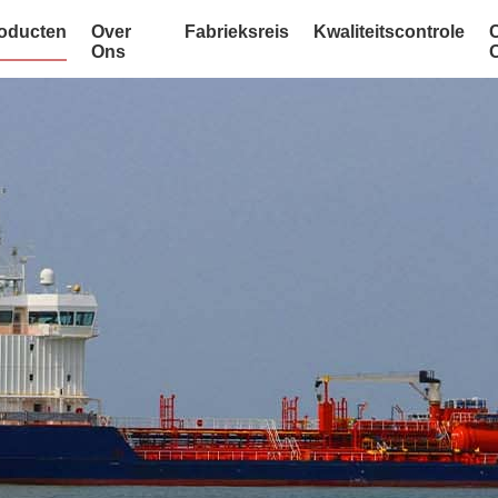
oducten
Over
Fabrieksreis
Kwaliteitscontrole
Ons