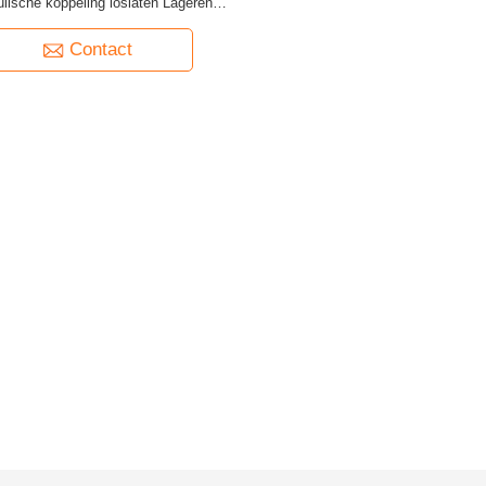
lische koppeling loslaten Lageren
vervangen
Contact