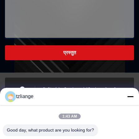
प्रस्तुत
नहीं.7सिंगहुई रोड, शियाओशुइबू औद्योगिक क्षेत्र, युचेंग स्ट्रीट,
tzliange
युहुआन शहर, ताइज़ौ शहर, झेजियांग प्रांत
Address
1:43 AM
szp.szp@163.com
Good day, what product are you looking for?
E-mail