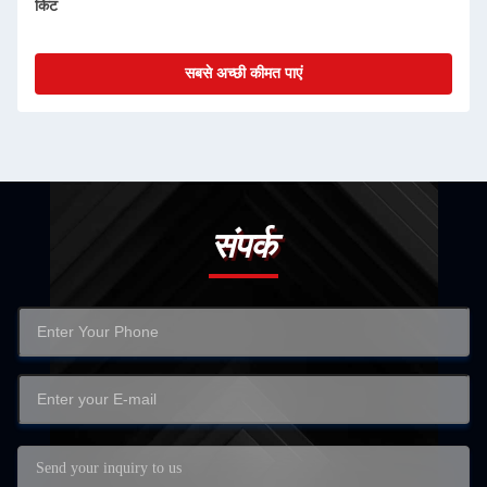
लाल / अनुकूलन योग्य
सबसे अच्छी कीमत पाएं
संपर्क