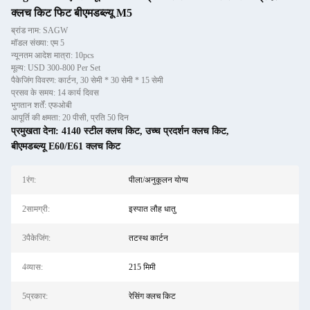
क्लच किट फिट बीएमडब्ल्यू M5
ब्रांड नाम: SAGW
मॉडल संख्या: एम 5
न्यूनतम आदेश मात्रा: 10pcs
मूल्य: USD 300-800 Per Set
पैकेजिंग विवरण: कार्टन, 30 सेमी * 30 सेमी * 15 सेमी
प्रसव के समय: 14 कार्य दिवस
भुगतान शर्तें: एफओबी
आपूर्ति की क्षमता: 20 पीसी, प्रति 50 दिन
प्रमुखता देना:
4140 स्टील क्लच किट
,
उच्च प्रदर्शन क्लच किट
,
बीएमडब्ल्यू E60/E61 क्लच किट
1रंग:
पीला/अनुकूलन योग्य
2सामग्री:
इस्पात लौह धातु
3पैकेजिंग:
तटस्थ कार्टन
4व्यास:
215 मिमी
5प्रकार:
रेसिंग क्लच किट