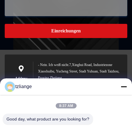
Einreichungen
- Nein. Ich weiß nicht.7,Xinghui Road, Industriezone
Xiaoshuibu, Yucheng Street, Stadt Yuhuan, Stadt Taizhou,
Provinz Zhejiang
Address
tzliange
8:37 AM
szp.szp@163.com
E-mail
Good day, what product are you looking for?