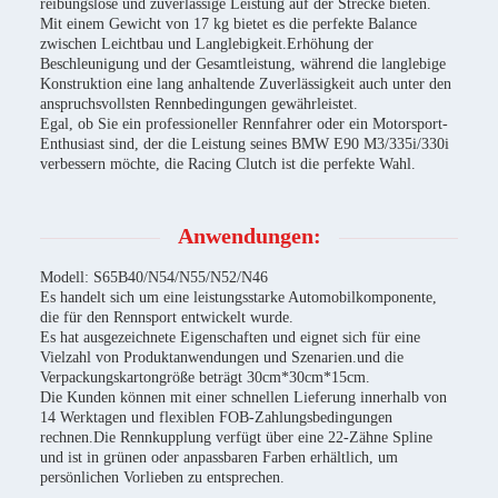
reibungslose und zuverlässige Leistung auf der Strecke bieten.
Mit einem Gewicht von 17 kg bietet es die perfekte Balance
zwischen Leichtbau und Langlebigkeit.Erhöhung der
Beschleunigung und der Gesamtleistung, während die langlebige
Konstruktion eine lang anhaltende Zuverlässigkeit auch unter den
anspruchsvollsten Rennbedingungen gewährleistet.
Egal, ob Sie ein professioneller Rennfahrer oder ein Motorsport-
Enthusiast sind, der die Leistung seines BMW E90 M3/335i/330i
verbessern möchte, die Racing Clutch ist die perfekte Wahl.
Anwendungen:
Modell: S65B40/N54/N55/N52/N46
Es handelt sich um eine leistungsstarke Automobilkomponente,
die für den Rennsport entwickelt wurde.
Es hat ausgezeichnete Eigenschaften und eignet sich für eine
Vielzahl von Produktanwendungen und Szenarien.und die
Verpackungskartongröße beträgt 30cm*30cm*15cm.
Die Kunden können mit einer schnellen Lieferung innerhalb von
14 Werktagen und flexiblen FOB-Zahlungsbedingungen
rechnen.Die Rennkupplung verfügt über eine 22-Zähne Spline
und ist in grünen oder anpassbaren Farben erhältlich, um
persönlichen Vorlieben zu entsprechen.