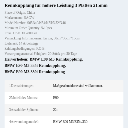
Rennkupplung für höhere Leistung 3 Platten 215mm
Place of Origin: China
Markenname: SAGW
Model Number: S65B40/N54/N55/N52/N46
Minimum Order Quantity: 5-10pcs
Preis: USD 300-800 set
Verpackung Informationen: Karton, 30cm*30cm*15cm
Lieferzeit: 14 Arbeitstage
Zahlungsbedingungen: F.O.B.
Versorgungsmaterial-Fähigkeit: 20 Stück pro 50 Tage
Hervorheben:
BMW E90 M3 Rennkupplung
,
BMW E90 M3 335i Rennkupplung
,
BMW E90 M3 330i Rennkupplung
1Dienstleistungen:
Maßgeschneiderte sind willkommen.
2Modell des Motors:
E90
3Anzahl der Splinten:
22t
4Anwendungsmodell:
BMW E90 M3/335i /330i