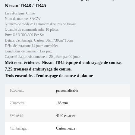
Nissan TB48 / TB45
Lieu d'origine: Chine
Nom de marque: SAGW
Numéro de modèle: Le nombre d'heures de travail
Quantité de commande min: 10 pièces
Prix: USD 300-800 Per Set
Détails d'emballage: Carton, 30cm*30cm*15cm
Délai de livraison: 14 jours ouvrables
Conditions de paiement: Les prix
Capacité d'approvisionnement: 20 pièces par 50 jours.
Mettre en évidence:
Nissan TB45 équipé d'embrayage de course
,
7.25 trousses d'embrayage de course
,
Trois ensembles d'embrayage de course à plaque
1Couleur:
personnalisable
2Diamètre:
185 mm
3Matériel:
4140 en acier
4Emballage:
Carton neutre