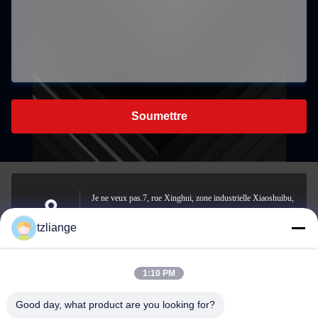
Soumettre
Je ne veux pas.7, rue Xinghui, zone industrielle Xiaoshuibu,
rue Yucheng, ville de Yuhuan, ville de Taizhou, province du
Address
tzliange
Zhejiang
1:10 PM
szp.szp@163.com
Good day, what product are you looking for?
E-mail