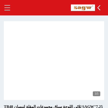
7.25''SAGW ثلاثي اللوحة سباق مجموعات المقلة لنيسان TB48