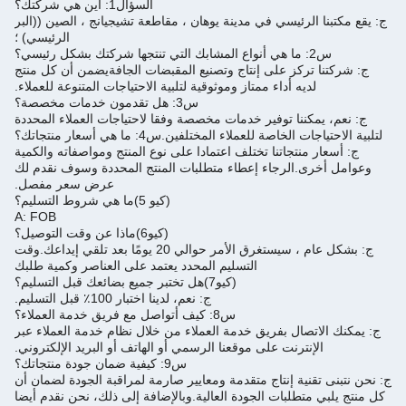
السؤال1: أين هي شركتك؟
الرئيسي في مدينة يوهان ، مقاطعة تشيجيانج ، الصين ((البر
الرئيسي) ؛
تركز على إنتاج وتصنيع المقبضات الجافةيضمن أن كل منتج
ديه أداء ممتاز وموثوقية لتلبية الاحتياجات المتنوعة للعملاء.
س3: هل تقدمون خدمات مخصصة؟
كننا توفير خدمات مخصصة وفقا لاحتياجات العملاء المحددة
جات الخاصة للعملاء المختلفين.
س4: ما هي أسعار منتجاتك؟
منتجاتنا تختلف اعتمادا على نوع المنتج ومواصفاته والكمية
ى.
الرجاء إعطاء متطلبات المنتج المحددة وسوف نقدم لك
عرض سعر مفصل.
(كيو 5)
ما هي شروط التسليم؟
A: FOB
(كيو6)
ماذا عن وقت التوصيل؟
غرق الأمر حوالي 20 يومًا بعد تلقي إيداعك.
وقت
التسليم المحدد يعتمد على العناصر وكمية طلبك
(كيو7)
هل تختبر جميع بضائعك قبل التسليم؟
ج: نعم، لدينا اختبار 100٪ قبل التسليم.
س8: كيف أتواصل مع فريق خدمة العملاء؟
صال بفريق خدمة العملاء من خلال نظام خدمة العملاء عبر
نترنت على موقعنا الرسمي أو الهاتف أو البريد الإلكتروني.
س9: كيفية ضمان جودة منتجاتك؟
نية إنتاج متقدمة ومعايير صارمة لمراقبة الجودة لضمان أن
تطلبات الجودة العالية.
وبالإضافة إلى ذلك، نحن نقدم أيضا