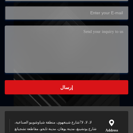
إرسال
لا، لا، لا7شارع شينغهوي، منطقة شياوشويبو الصناعية،
شارع يوتشينغ، مدينة يوهان، مدينة تايجو، مقاطعة تشجيانغ