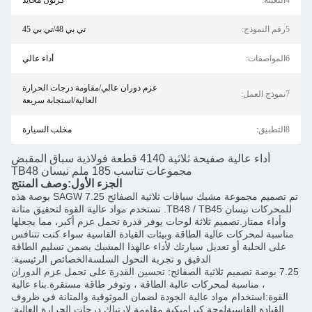
كرتون محايد
تي بي 48/تي بي 45
أداء عالي
عزم دوران عالي/مقاومة درجات الحرارة
العالية/استجابة سريعة
مخلب السيارة
أداء عالية صفيحة ثلاثية 4140 قطعة فولاذية سباق المقبض
مجموعات تناسب 185 ملم نيسان TB48
الجزء الأول:
وصف المنتج
تم تصميم مجموعة مشبك سباقات ثلاثية الصفائح SAGW 7.25 بوصة هذه
للمحركات نيسان TB48 / TB45. تستخدم مواد عالية القوة لتحقيق متانة
.تصميم ثلاثة لوحات يوفر قدرة تحمل عزم أكبر، مما يجعلها
ت عالية الطاقة وبيئات القيادة القاسية سواء كنت تتنافس
أو تعديل سيارتك لأداء عالهذا المشبك يضمن تسليم الطاقة
الدقيق و تجربة التحول السلسةالخصائص الرئيسية:
تصميم ثلاثية الصفائح: تحسين القدرة على تحمل عزم الدوران
بة لمحركات عالية الطاقة ، وتوفر طاقة مستقرة.بناء عالية
م مواد عالية الجودة لضمان الموثوقية والمتانة في ظروف
اسيةلوحة كيراميكية مقاومة لارتباك درجات الحرارة العالية: