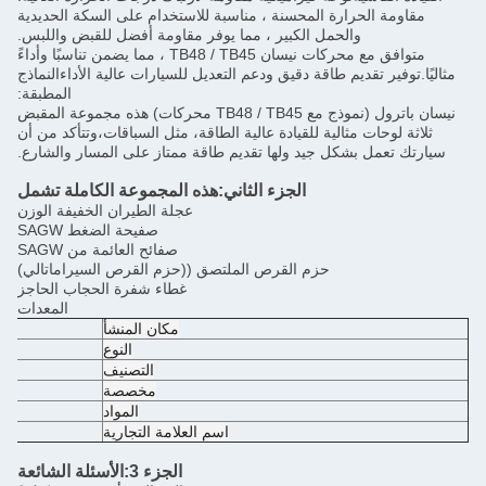
لحرارة المحسنة ، مناسبة للاستخدام على السكة الحديدية
والحمل الكبير ، مما يوفر مقاومة أفضل للقبض واللبس.
متوافق مع محركات نيسان TB48 / TB45 ، مما يضمن تناسبًا وأداءً
تقديم طاقة دقيق ودعم التعديل للسيارات عالية الأداءالنماذج
المطبقة:
نيسان باترول (نموذج مع TB48 / TB45 محركات) هذه مجموعة المقبض
ت مثالية للقيادة عالية الطاقة، مثل السباقات،وتتأكد من أن
 بشكل جيد ولها تقديم طاقة ممتاز على المسار والشارع.
الجزء الثاني:
هذه المجموعة الكاملة تشمل
عجلة الطيران الخفيفة الوزن
صفيحة الضغط SAGW
صفائح العائمة من SAGW
حزم القرص الملتصق ((حزم القرص السيراماتالي)
غطاء شفرة الحجاب الحاجز
المعدات
مكان المنشأ
النوع
التصنيف
مخصصة
المواد
اسم العلامة التجارية
الجزء 3:
الأسئلة الشائعة