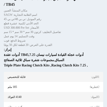
/ TB45
مكان المنشأ: الصين
اسم العلامة التجارية: SAGW
رقم الموديل: تي بي 48/تي بي 45
الحد الأدنى لكمية: عشرة قطع
الأسعار: USD 300-800 Per Set
تفاصيل التغليف: كرتون 30 سم * 30 سم * 15 سم
وقت التسليم: 14 يوم عمل
شروط الدفع: فوب
القدرة على العرض: 20 قطعة لكل 50 يومًا
إبراز:
أدوات عجلة القيادة لسيارات نيسان TB45,7.25 أدوات عقدة
السباق,مجموعات شفرة سباق ثلاثية الصفائح
Triple Plate Racing Clutch Kits
,
7.25 Raci
قابلة للتخصيص
185 ملم
4140 الفولاذ