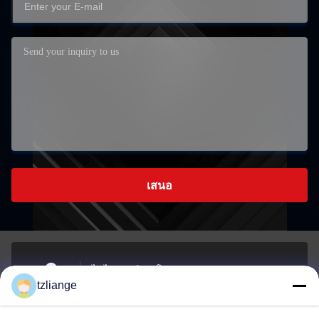
เสนอ
ไม่ ไม่7ถนนซิงฮุย โซนอุตสาหกรรม Xiaoshuibu ถนน
tzliange
Yucheng เมือง Yuhuan เมือง Taizhou จังหวัดเชียงราย
Address