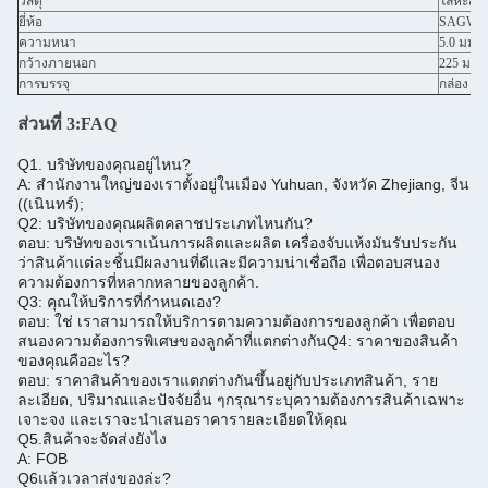
วัสดุ
โลหะสลั
ยี่ห้อ
SAGW
ความหนา
5.0 มม.
กว้างภายนอก
225 มม.
การบรรจุ
กล่อง
ส่วนที่ 3:
FAQ
Q1. บริษัทของคุณอยู่ไหน?
A: สํานักงานใหญ่ของเราตั้งอยู่ในเมือง Yuhuan, จังหวัด Zhejiang, จีน
((เนินทร์);
Q2: บริษัทของคุณผลิตคลาชประเภทไหนกัน?
ตอบ: บริษัทของเราเน้นการผลิตและผลิต เครื่องจับแห้งมันรับประกัน
ว่าสินค้าแต่ละชิ้นมีผลงานที่ดีและมีความน่าเชื่อถือ เพื่อตอบสนอง
ความต้องการที่หลากหลายของลูกค้า.
Q3: คุณให้บริการที่กําหนดเอง?
ตอบ: ใช่ เราสามารถให้บริการตามความต้องการของลูกค้า เพื่อตอบ
สนองความต้องการพิเศษของลูกค้าที่แตกต่างกัน
Q4: ราคาของสินค้า
ของคุณคืออะไร?
ตอบ: ราคาสินค้าของเราแตกต่างกันขึ้นอยู่กับประเภทสินค้า, ราย
ละเอียด, ปริมาณและปัจจัยอื่น ๆ
กรุณาระบุความต้องการสินค้าเฉพาะ
เจาะจง และเราจะนําเสนอราคารายละเอียดให้คุณ
Q5.
สินค้าจะจัดส่งยังไง
A: FOB
Q6
แล้วเวลาส่งของล่ะ?