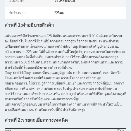
5ใบสมัคร:
อะไหล่รถยนต์
6กว้างนอก:
225มม
ส่วนที่ 1:
คําอธิบายสินค้า
แผ่นคลาชที่มีกว้างภายนอก 225 มิลลิเมตรและความหนา 5.00 มิลลิเมตรเป็นราย
ละเอียดทั่วไปในการใช้งานที่มีความสามารถสูงหรือการแข่งขัน, เหมาะสําหรับ
เครื่องยนต์ขนาดเล็กและขนาดกลางที่มีพลังงานสูงลักษณะสําคัญประกอบด้วย:
กว้างภายนอก 225 มม: ให้พื้นผิวการคดกันที่ใหญ่กว่า, ความสามารถในการจับและ
การส่งมอบทอร์คที่เพิ่มเติม, เหมาะสําหรับการใช้งานที่ต้องการพลังงานออกสูง
ความหนา 5.00 มิลลิเมตร: ความหนาปานกลางรับประกันความทนทานและความ
น่าเชื่อถือที่ดีในขณะที่ยังคงการทํางานที่มั่นคง
วัสดุ: ปกติใช้วัสดุประกอบที่ทนอุณหภูมิสูง เช่น คาร์บอนคอมพอยต์, เซรามิคหรือ
โลหะเมทริกซ์คอมพอยต์เพื่อตอบสนองความต้องการการทํางานสูง
ผลประกอบการ: ให้ความรู้สึกการเปลี่ยนที่แม่นยําและการส่งกําลังที่ดีเยี่ยม ลดการ
สลิดและการพินาศทางความร้อน และปรับปรุงประสบการณ์การขับขี่โดยรวม
การใช้งาน: เหมาะสําหรับการแข่งขัน รถประยุกต์หรือรถยนต์ที่ปรับปรุงพลังงานสูงที่
สามารถรับมือการขับขี่ที่รุนแรงและสภาพภาระที่สูง
แผ่นคลาชนี้ถูกออกแบบมาเพื่อให้การจับและความทนทานที่ดีที่สุด ทําให้มันเป็น
ทางเลือกที่เหมาะสมสําหรับการขับขี่ที่มีประสิทธิภาพสูง
ส่วนที่ 2:
รายละเอียดทางเทคนิค