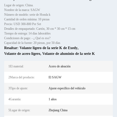
Lugar de origen: China.
Nombre de la marca: SAGW
Número de modelo: serie de Honda k
Cantidad de orden mínima: 10 piezas
Precio: USD 300-800 Per Set
Detalles de empaquetado: Cartón, 30 cm * 30 cm * 15 cm
Tiempo de entrega: 14 días laborables
Condiciones de pago: - ¿ Qué es eso?
Capacidad de la fuente: 20 piezas, por 50 días
Resaltar:
Volante ligero de la serie K de Exedy
,
Volante de acero ligero
,
Volante de aluminio de la serie K
1El material:
Acero de aleación
2Marca del producto:
El SAGW
3Tipo de ajuste:
Ajuste específico del vehículo
4Garantía:
1 años
5Lugar de origen:
Zhejiang China