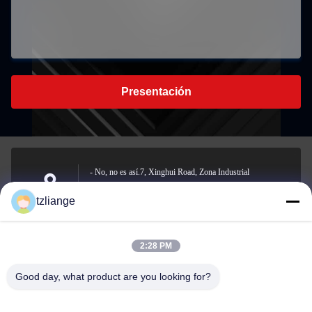
Presentación
- No, no es así.7, Xinghui Road, Zona Industrial
Xiaoshuibu, calle Yucheng, ciudad de Yuhuan, ciudad de
Address
tzliange
Taizhou, provincia de Zhejiang
2:28 PM
szp.szp@163.com
Good day, what product are you looking for?
E-mail