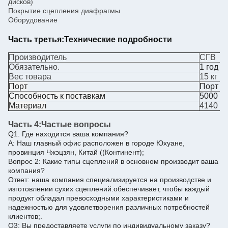
дисков)
Покрытие сцепления диафрагмы
Оборудование
Часть третья:
Технические подробности
Производитель
СГВ
Обязательно.
1 год
Вес товара
15 кг
Порт
Порт Н
Способность к поставкам
5000 ш
Материал
4140 с
Часть 4:
Частые вопросы
Q1. Где находится ваша компания?
A: Наш главный офис расположен в городе Юхуане,
провинция Чжэцзян, Китай ((Континент);
Вопрос 2: Какие типы сцеплений в основном производит ваша
компания?
Ответ: наша компания специализируется на производстве и
изготовлении сухих сцеплений.обеспечивает, чтобы каждый
продукт обладал превосходными характеристиками и
надежностью для удовлетворения различных потребностей
клиентов;.
Q3: Вы предоставляете услуги по индивидуальному заказу?