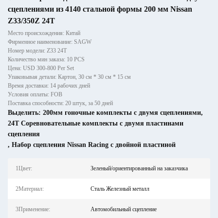
сцеплениями из 4140 стальной формы 200 мм Nissan
Z33/350Z 24T
Место происхождения: Китай
Фирменное наименование: SAGW
Номер модели: Z33 24T
Количество мин заказа: 10 PCS
Цена: USD 300-800 Per Set
Упаковывая детали: Картон, 30 см * 30 см * 15 см
Время доставки: 14 рабочих дней
Условия оплаты: FOB
Поставка способности: 20 штук, за 50 дней
Выделить:
200мм гоночные комплекты с двумя сцеплениями
,
24T Соревновательные комплекты с двумя пластинами
сцепления
,
Набор сцепления Nissan Racing с двойной пластиной
1Цвет:
Зеленый/ориентированный на заказчика
2Материал:
Сталь Железный металл
3Применение:
Автомобильный сцепление