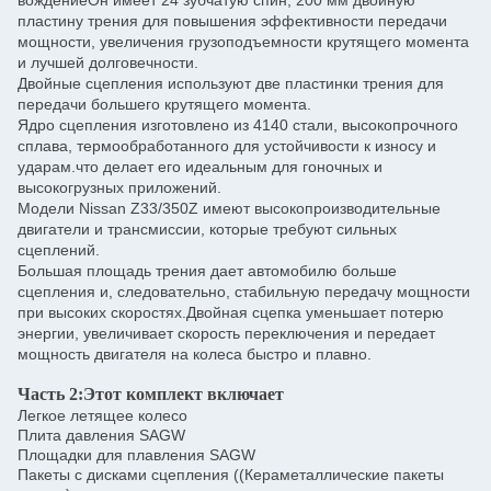
вождениеОн имеет 24 зубчатую спин, 200 мм двойную
пластину трения для повышения эффективности передачи
мощности, увеличения грузоподъемности крутящего момента
и лучшей долговечности.
Двойные сцепления используют две пластинки трения для
передачи большего крутящего момента.
Ядро сцепления изготовлено из 4140 стали, высокопрочного
сплава, термообработанного для устойчивости к износу и
ударам.что делает его идеальным для гоночных и
высокогрузных приложений.
Модели Nissan Z33/350Z имеют высокопроизводительные
двигатели и трансмиссии, которые требуют сильных
сцеплений.
Большая площадь трения дает автомобилю больше
сцепления и, следовательно, стабильную передачу мощности
при высоких скоростях.Двойная сцепка уменьшает потерю
энергии, увеличивает скорость переключения и передает
мощность двигателя на колеса быстро и плавно.
Часть 2:
Этот комплект включает
Легкое летящее колесо
Плита давления SAGW
Площадки для плавления SAGW
Пакеты с дисками сцепления ((Кераметаллические пакеты