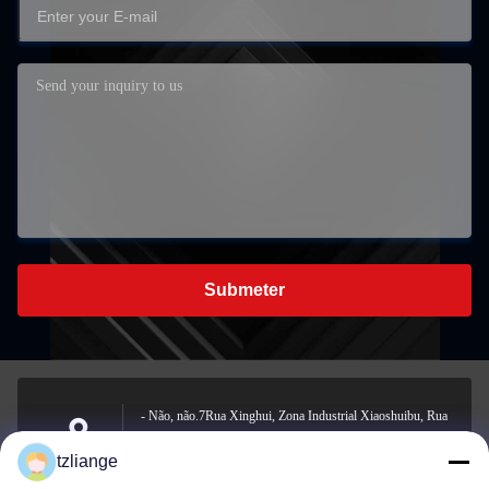
Submeter
- Não, não.7Rua Xinghui, Zona Industrial Xiaoshuibu, Rua
Yucheng, cidade de Yuhuan, cidade de Taizhou, província de
Address
tzliange
Zhejiang