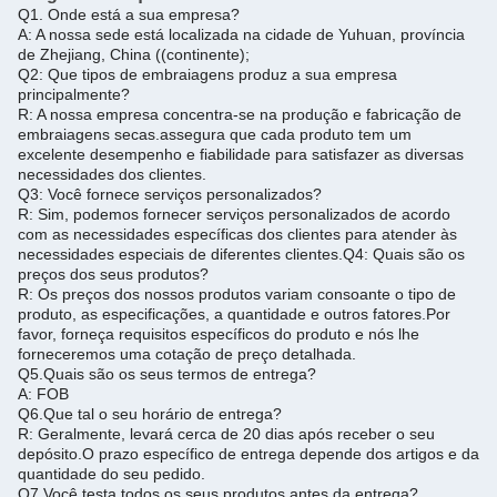
Q1. Onde está a sua empresa?
A: A nossa sede está localizada na cidade de Yuhuan, província
de Zhejiang, China ((continente);
Q2: Que tipos de embraiagens produz a sua empresa
principalmente?
R: A nossa empresa concentra-se na produção e fabricação de
embraiagens secas.assegura que cada produto tem um
excelente desempenho e fiabilidade para satisfazer as diversas
necessidades dos clientes.
Q3: Você fornece serviços personalizados?
R: Sim, podemos fornecer serviços personalizados de acordo
com as necessidades específicas dos clientes para atender às
necessidades especiais de diferentes clientes.
Q4: Quais são os
preços dos seus produtos?
R: Os preços dos nossos produtos variam consoante o tipo de
produto, as especificações, a quantidade e outros fatores.
Por
favor, forneça requisitos específicos do produto e nós lhe
forneceremos uma cotação de preço detalhada.
Q5.
Quais são os seus termos de entrega?
A: FOB
Q6.
Que tal o seu horário de entrega?
R: Geralmente, levará cerca de 20 dias após receber o seu
depósito.
O prazo específico de entrega depende dos artigos e da
quantidade do seu pedido.
Q7.
Você testa todos os seus produtos antes da entrega?