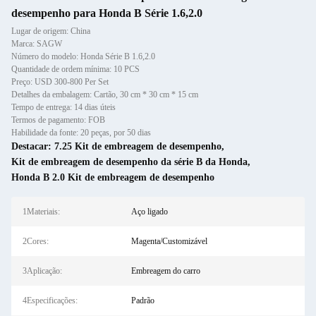
desempenho para Honda B Série 1.6,2.0
Lugar de origem: China
Marca: SAGW
Número do modelo: Honda Série B 1.6,2.0
Quantidade de ordem mínima: 10 PCS
Preço: USD 300-800 Per Set
Detalhes da embalagem: Cartão, 30 cm * 30 cm * 15 cm
Tempo de entrega: 14 dias úteis
Termos de pagamento: FOB
Habilidade da fonte: 20 peças, por 50 dias
Destacar:
7.25 Kit de embreagem de desempenho
,
Kit de embreagem de desempenho da série B da Honda
,
Honda B 2.0 Kit de embreagem de desempenho
1Materiais:
Aço ligado
2Cores:
Magenta/Customizável
3Aplicação:
Embreagem do carro
4Especificações:
Padrão