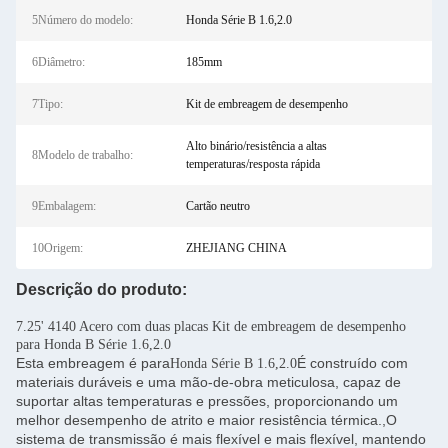
5Número do modelo:
Honda Série B 1.6,2.0
6Diâmetro:
185mm
7Tipo:
Kit de embreagem de desempenho
Alto binário/resistência a altas
8Modelo de trabalho:
temperaturas/resposta rápida
9Embalagem:
Cartão neutro
10Origem:
ZHEJIANG CHINA
Descrição do produto:
7.25' 4140 Acero com duas placas Kit de embreagem de desempenho
para Honda B Série 1.6,2.0
Esta embreagem é para
É construído com
Honda Série B 1.6,2.0
materiais duráveis e uma mão-de-obra meticulosa, capaz de
suportar altas temperaturas e pressões, proporcionando um
melhor desempenho de atrito e maior resistência térmica.,O
sistema de transmissão é mais flexível e mais flexível, mantendo