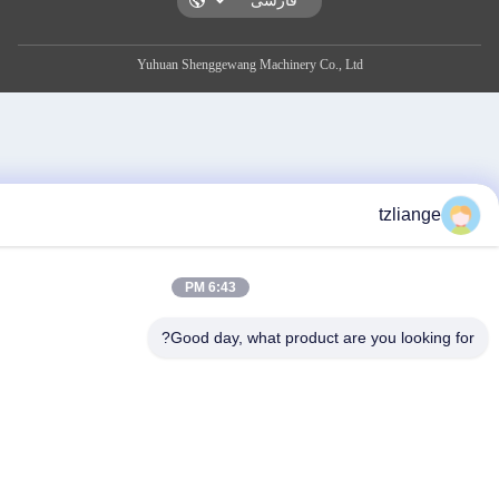
Yuhuan Shenggewang Machinery Co., Ltd
tzlia
6:43 PM
Good day, what product are you look