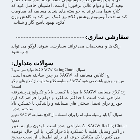
ید گرما و دوام عالی برخوردار است، اطمینان حاصل کنید که
اچ شما می تواند به خواسته های شدید مسابقه ای مقاومت
اخت آلومینیوم پوشش کلاچ نیز کمک می کند به کاهش وزن
کلاچ، بهبود پاسخ گاز و شتاب.
شی سازی:
گ ها و مشخصات می توانند سفارشی شوند، لوگو می تواند
چاپ شود
سوالات متداول:
سوال: SAGW Racing Clutch کجا تولید می شود؟
ج: کلاش مسابقه ای SAGW در چین ساخته شده است.
س: چه چیزی باعث می شود SAGW مسابقه کلاچ متفاوت از کلاچ های دیگر
است؟
ج: کلاچ مسابقه SAGW با مواد با کیفیت بالا و تکنولوژی پیشرفته
احی شده است تا حداکثر عملکرد و دوام را فراهم کند.اين
رو براي تحمل سختي هاي مسابقه و رانندگي با عملکرد بالا
ساخته شده.
سوال: آیا باید وسیله نقلیه ام را برای استفاده از کلاچ مسابقه SAGW تغییر
دهم؟
A: SAGW Racing Clutch طراحی شده است تا بدون نیاز به تغییر
کثر وسایل نقلیه با عملکرد بالا قرار گیرد. با این حال، توصیه
 کنیم با یک مکانیک حرفه ای برای اطمینان از نصب صحیح