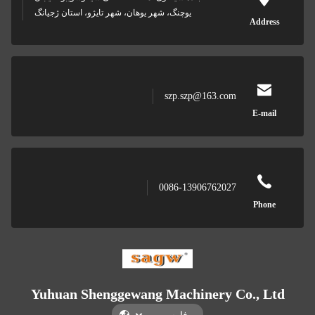
یوچنگ، شهر یوهان، شهر تایژو، استان ژجیانگ
Add
szp.szp@163.com
E-m
0086-13906762027
Ph
Yuhuan Shenggewang Machinery Co., 