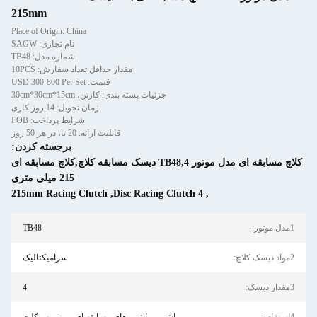
215mm
Place of Origin: China
نام تجاری: SAGW
شماره مدل: TB48
مقدار حداقل تعداد سفارش: 10PCS
قیمت: USD 300-800 Per Set
جزئیات بسته بندی: کارتن، 30cm*30cm*15cm
زمان تحویل: 14 روز کاری
شرایط پرداخت: FOB
قابلیت ارائه: 20 تا، در هر 50 روز
برجسته کردن:
کلاچ مسابقه ای مدل موتور TB48,4 دیسک مسابقه کلاچ,کلاچ مسابقه ای
215 میلی متری
215mm Racing Clutch
,
4 Disc Racing Clutch
,
TB48
سرامیکتالیک
4