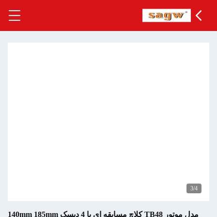
مدل موتور TB48 کلاچ مسابقه ای با 4 دیسک 140mm 185mm