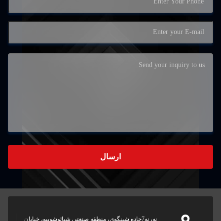
ارسال
نه، نه7جاده شینگوی، منطقه صنعتی شیائوشویبو، خیابان