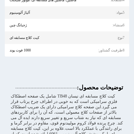
ماشین، ماشین های مسابقه ای، موتور سیکلت
آلیاژ آلومینیوم
ژجیانگ چین
کیت کلاچ مسابقه ای
1000 فوت پوند
حات محصول:
کیت کلاچ مسابقه ای نیسان TB48 شامل یک صفحه اصطکاک
ی سرامیکی است که به خوبی در اطراف چرخ پرتاب قرار
 گیرد.این صفحه کلاچ سرامیکی دارای یک ضریب اصطکاک
اتر از صفحات کلاچ معمولی است، که آن را برای کاربردهای
ه ای که نیاز به شتاب سریع و تغییر سریع دارند ایده آل می
رخ پرنده فولاد کروم مولیبدنوم قوی، مقاوم در برابر گرما و
رانندگی با عملکرد بالا است.علاوه بر اين، کیت کلاچ مسابقه
ای با یک پوشش کلاچ آلومینیومی 6061 ارائه شده است که از