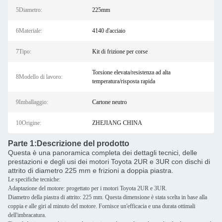
5Diametro:
225mm
6Materiale:
4140 d'acciaio
7Tipo:
Kit di frizione per corse
Torsione elevata/resistenza ad alta
8Modello di lavoro:
temperatura/risposta rapida
9Imballaggio:
Cartone neutro
10Origine:
ZHEJIANG CHINA
Parte 1:
Descrizione del prodotto
Questa è una panoramica completa dei dettagli tecnici, delle
prestazioni e degli usi dei motori Toyota 2UR e 3UR con dischi di
attrito di diametro 225 mm e frizioni a doppia piastra.
Le specifiche tecniche:
Adaptazione del motore: progettato per i motori Toyota 2UR e 3UR.
Diametro della piastra di attrito: 225 mm. Questa dimensione è stata scelta in base alla
coppia e alle giri al minuto del motore. Fornisce un'efficacia e una durata ottimali
dell'imbracatura.