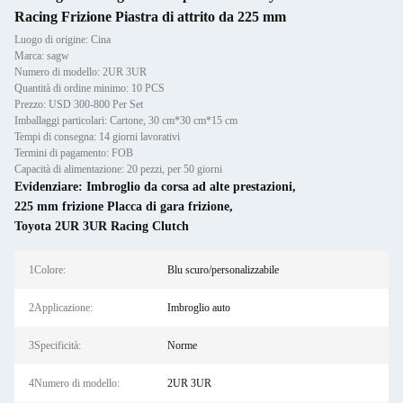
Racing Frizione Piastra di attrito da 225 mm
Luogo di origine: Cina
Marca: sagw
Numero di modello: 2UR 3UR
Quantità di ordine minimo: 10 PCS
Prezzo: USD 300-800 Per Set
Imballaggi particolari: Cartone, 30 cm*30 cm*15 cm
Tempi di consegna: 14 giorni lavorativi
Termini di pagamento: FOB
Capacità di alimentazione: 20 pezzi, per 50 giorni
Evidenziare:
Imbroglio da corsa ad alte prestazioni
,
225 mm frizione Placca di gara frizione
,
Toyota 2UR 3UR Racing Clutch
1Colore:
Blu scuro/personalizzabile
2Applicazione:
Imbroglio auto
3Specificità:
Norme
4Numero di modello:
2UR 3UR