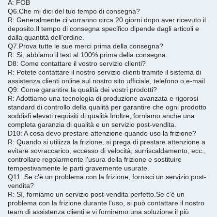
A: FOB
Q6.
Che mi dici del tuo tempo di consegna?
R: Generalmente ci vorranno circa 20 giorni dopo aver ricevuto il
deposito.
Il tempo di consegna specifico dipende dagli articoli e
dalla quantità dell'ordine.
Q7.
Prova tutte le sue merci prima della consegna?
R: Sì, abbiamo il test al 100% prima della consegna.
D8: Come contattare il vostro servizio clienti?
R: Potete contattare il nostro servizio clienti tramite il sistema di
assistenza clienti online sul nostro sito ufficiale, telefono o e-mail.
Q9: Come garantire la qualità dei vostri prodotti?
R: Adottiamo una tecnologia di produzione avanzata e rigorosi
standard di controllo della qualità per garantire che ogni prodotto
soddisfi elevati requisiti di qualità.
Inoltre, forniamo anche una
completa garanzia di qualità e un servizio post-vendita.
D10: A cosa devo prestare attenzione quando uso la frizione?
R: Quando si utilizza la frizione, si prega di prestare attenzione a
evitare sovraccarico, eccesso di velocità, surriscaldamento, ecc.,
controllare regolarmente l'usura della frizione e sostituire
tempestivamente le parti gravemente usurate.
Q11: Se c'è un problema con la frizione, fornisci un servizio post-
vendita?
R: Sì, forniamo un servizio post-vendita perfetto.
Se c'è un
problema con la frizione durante l'uso, si può contattare il nostro
team di assistenza clienti e vi forniremo una soluzione il più