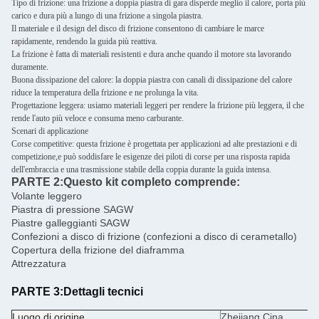
Tipo di frizione: una frizione a doppia piastra di gara disperde meglio il calore, porta più
carico e dura più a lungo di una frizione a singola piastra.
Il materiale e il design del disco di frizione consentono di cambiare le marce
rapidamente, rendendo la guida più reattiva.
La frizione è fatta di materiali resistenti e dura anche quando il motore sta lavorando
duramente.
Buona dissipazione del calore: la doppia piastra con canali di dissipazione del calore
riduce la temperatura della frizione e ne prolunga la vita.
Progettazione leggera: usiamo materiali leggeri per rendere la frizione più leggera, il che
rende l'auto più veloce e consuma meno carburante.
Scenari di applicazione
Corse competitive: questa frizione è progettata per applicazioni ad alte prestazioni e di
competizione,e può soddisfare le esigenze dei piloti di corse per una risposta rapida
dell'embraccia e una trasmissione stabile della coppia durante la guida intensa.
PARTE 2:
Questo kit completo comprende:
Volante leggero
Piastra di pressione SAGW
Piastre galleggianti SAGW
Confezioni a disco di frizione (confezioni a disco di cerametallo)
Copertura della frizione del diaframma
Attrezzatura
PARTE 3:
Dettagli tecnici
Luogo di origine
Zhejiang Cina