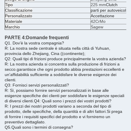
Tipo
225 mm
Clutch
Classificazione
parti per autoveicoli
Personalizzato
Accettazione
Materiale
42CrMo
Marchio
Sagew
PARTE 4:
Domande frequenti
Q1. Dov'è la vostra compagnia?
R: La nostra sede centrale è situata nella città di Yuhuan,
provincia dello Zhejiang, Cina ((continente);
Q2: Quali tipi di frizioni produce principalmente la vostra azienda?
R: La nostra azienda si concentra sulla produzione di frizioni a
secco.garantisce che ogni prodotto abbia prestazioni eccellenti e
un'affidabilità sufficiente a soddisfare le diverse esigenze dei
clienti.
Q3: Fornisci servizi personalizzati?
R: Sì, possiamo fornire servizi personalizzati in base alle
esigenze specifiche dei clienti per soddisfare le esigenze speciali
di diversi clienti.
Q4: Quali sono i prezzi dei vostri prodotti?
R: I prezzi dei nostri prodotti variano a seconda del tipo di
prodotto, delle specifiche, della quantità e di altri fattori.
Si prega
di fornire i requisiti specifici del prodotto e vi forniremo un
preventivo dettagliato.
Q5.
Quali sono i termini di consegna?