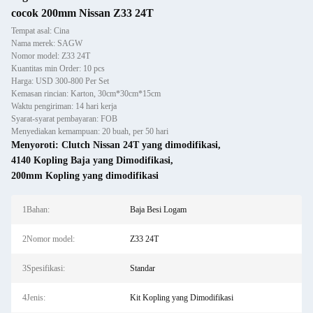
cocok 200mm Nissan Z33 24T
Tempat asal: Cina
Nama merek: SAGW
Nomor model: Z33 24T
Kuantitas min Order: 10 pcs
Harga: USD 300-800 Per Set
Kemasan rincian: Karton, 30cm*30cm*15cm
Waktu pengiriman: 14 hari kerja
Syarat-syarat pembayaran: FOB
Menyediakan kemampuan: 20 buah, per 50 hari
Menyoroti:
Clutch Nissan 24T yang dimodifikasi
,
4140 Kopling Baja yang Dimodifikasi
,
200mm Kopling yang dimodifikasi
1Bahan:
Baja Besi Logam
2Nomor model:
Z33 24T
3Spesifikasi:
Standar
4Jenis:
Kit Kopling yang Dimodifikasi