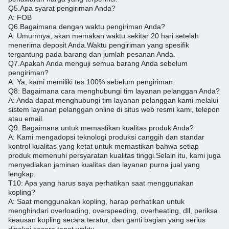
Q5.
Apa syarat pengiriman Anda?
A: FOB
Q6.
Bagaimana dengan waktu pengiriman Anda?
A: Umumnya, akan memakan waktu sekitar 20 hari setelah
menerima deposit Anda.
Waktu pengiriman yang spesifik
tergantung pada barang dan jumlah pesanan Anda.
Q7.
Apakah Anda menguji semua barang Anda sebelum
pengiriman?
A: Ya, kami memiliki tes 100% sebelum pengiriman.
Q8: Bagaimana cara menghubungi tim layanan pelanggan Anda?
A: Anda dapat menghubungi tim layanan pelanggan kami melalui
sistem layanan pelanggan online di situs web resmi kami, telepon
atau email.
Q9: Bagaimana untuk memastikan kualitas produk Anda?
A: Kami mengadopsi teknologi produksi canggih dan standar
kontrol kualitas yang ketat untuk memastikan bahwa setiap
produk memenuhi persyaratan kualitas tinggi.
Selain itu, kami juga
menyediakan jaminan kualitas dan layanan purna jual yang
lengkap.
T10: Apa yang harus saya perhatikan saat menggunakan
kopling?
A: Saat menggunakan kopling, harap perhatikan untuk
menghindari overloading, overspeeding, overheating, dll, periksa
keausan kopling secara teratur, dan ganti bagian yang serius