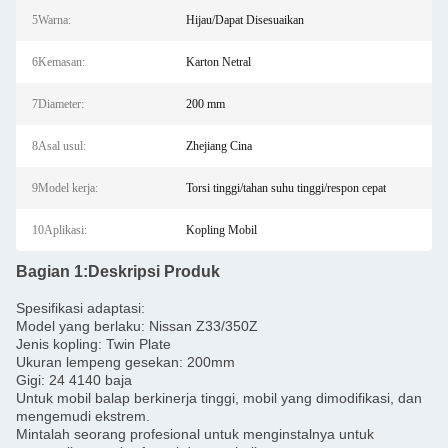
5Warna:
Hijau/Dapat Disesuaikan
6Kemasan:
Karton Netral
7Diameter:
200 mm
8Asal usul:
Zhejiang Cina
9Model kerja:
Torsi tinggi/tahan suhu tinggi/respon cepat
10Aplikasi:
Kopling Mobil
Bagian 1:
Deskripsi Produk
Spesifikasi adaptasi:
Model yang berlaku: Nissan Z33/350Z
Jenis kopling: Twin Plate
Ukuran lempeng gesekan: 200mm
Gigi: 24 4140 baja
Untuk mobil balap berkinerja tinggi, mobil yang dimodifikasi, dan
mengemudi ekstrem.
Mintalah seorang profesional untuk menginstalnya untuk