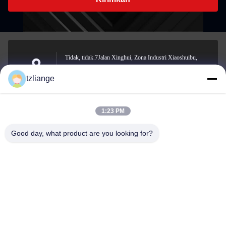
Tidak, tidak.7Jalan Xinghui, Zona Industri Xiaoshuibu,
Jalan Yucheng, Kota Yuhuan, Kota Taizhou, Provinsi
Address
tzliange
Zhejiang
1:23 PM
szp.szp@163.com
Good day, what product are you looking for?
E-mail
0086-13906762027
Phone