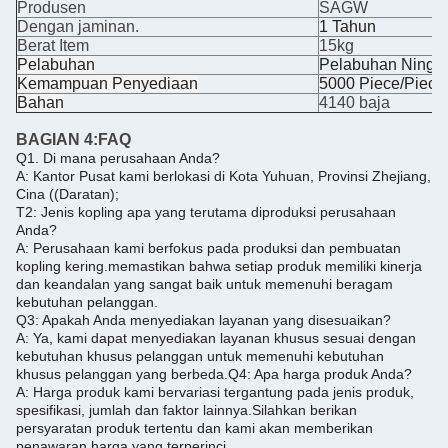
Produsen
SAGW
Dengan jaminan.
1 Tahun
Berat Item
15kg
Pelabuhan
Pelabuhan Ningb
Kemampuan Penyediaan
5000 Piece/Piece
Bahan
4140 baja
BAGIAN 4:
FAQ
Q1. Di mana perusahaan Anda?
A: Kantor Pusat kami berlokasi di Kota Yuhuan, Provinsi Zhejiang,
Cina ((Daratan);
T2: Jenis kopling apa yang terutama diproduksi perusahaan
Anda?
A: Perusahaan kami berfokus pada produksi dan pembuatan
kopling kering.memastikan bahwa setiap produk memiliki kinerja
dan keandalan yang sangat baik untuk memenuhi beragam
kebutuhan pelanggan.
Q3: Apakah Anda menyediakan layanan yang disesuaikan?
A: Ya, kami dapat menyediakan layanan khusus sesuai dengan
kebutuhan khusus pelanggan untuk memenuhi kebutuhan
khusus pelanggan yang berbeda.
Q4: Apa harga produk Anda?
A: Harga produk kami bervariasi tergantung pada jenis produk,
spesifikasi, jumlah dan faktor lainnya.
Silahkan berikan
persyaratan produk tertentu dan kami akan memberikan
penawaran harga yang terperinci.