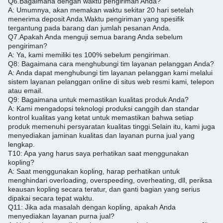
Q6.
Bagaimana dengan waktu pengiriman Anda?
A: Umumnya, akan memakan waktu sekitar 20 hari setelah
menerima deposit Anda.
Waktu pengiriman yang spesifik
tergantung pada barang dan jumlah pesanan Anda.
Q7.
Apakah Anda menguji semua barang Anda sebelum
pengiriman?
A: Ya, kami memiliki tes 100% sebelum pengiriman.
Q8: Bagaimana cara menghubungi tim layanan pelanggan Anda?
A: Anda dapat menghubungi tim layanan pelanggan kami melalui
sistem layanan pelanggan online di situs web resmi kami, telepon
atau email.
Q9: Bagaimana untuk memastikan kualitas produk Anda?
A: Kami mengadopsi teknologi produksi canggih dan standar
kontrol kualitas yang ketat untuk memastikan bahwa setiap
produk memenuhi persyaratan kualitas tinggi.
Selain itu, kami juga
menyediakan jaminan kualitas dan layanan purna jual yang
lengkap.
T10: Apa yang harus saya perhatikan saat menggunakan
kopling?
A: Saat menggunakan kopling, harap perhatikan untuk
menghindari overloading, overspeeding, overheating, dll, periksa
keausan kopling secara teratur, dan ganti bagian yang serius
dipakai secara tepat waktu.
Q11: Jika ada masalah dengan kopling, apakah Anda
menyediakan layanan purna jual?