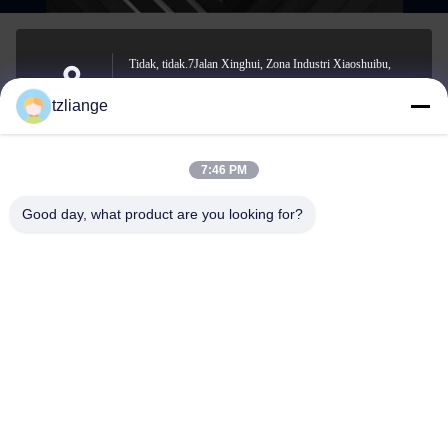
Tidak, tidak.7Jalan Xinghui, Zona Industri Xiaoshuibu,
Jalan Yucheng, Kota Yuhuan, Kota Taizhou, Provinsi
Address
tzliange
Zhejiang
7:46 PM
szp.szp@163.com
Good day, what product are you looking for?
E-mail
0086-13906762027
Phone