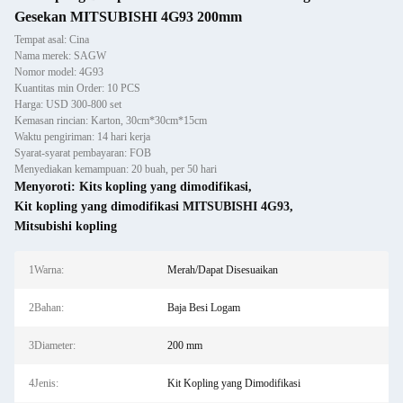
Gesekan MITSUBISHI 4G93 200mm
Tempat asal: Cina
Nama merek: SAGW
Nomor model: 4G93
Kuantitas min Order: 10 PCS
Harga: USD 300-800 set
Kemasan rincian: Karton, 30cm*30cm*15cm
Waktu pengiriman: 14 hari kerja
Syarat-syarat pembayaran: FOB
Menyediakan kemampuan: 20 buah, per 50 hari
Menyoroti:
Kits kopling yang dimodifikasi
,
Kit kopling yang dimodifikasi MITSUBISHI 4G93
,
Mitsubishi kopling
1Warna:
Merah/Dapat Disesuaikan
2Bahan:
Baja Besi Logam
3Diameter:
200 mm
4Jenis:
Kit Kopling yang Dimodifikasi