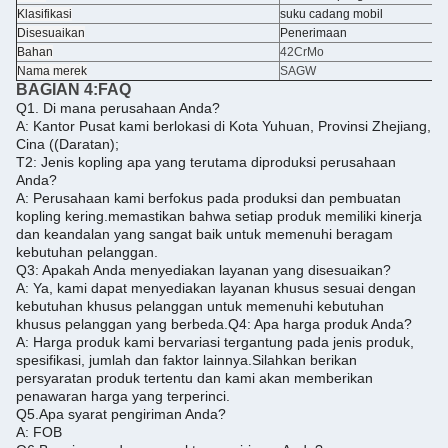
Klasifikasi
suku cadang mobil
Disesuaikan
Penerimaan
Bahan
42CrMo
Nama merek
SAGW
BAGIAN 4:
FAQ
Q1. Di mana perusahaan Anda?
A: Kantor Pusat kami berlokasi di Kota Yuhuan, Provinsi Zhejiang,
Cina ((Daratan);
T2: Jenis kopling apa yang terutama diproduksi perusahaan
Anda?
A: Perusahaan kami berfokus pada produksi dan pembuatan
kopling kering.memastikan bahwa setiap produk memiliki kinerja
dan keandalan yang sangat baik untuk memenuhi beragam
kebutuhan pelanggan.
Q3: Apakah Anda menyediakan layanan yang disesuaikan?
A: Ya, kami dapat menyediakan layanan khusus sesuai dengan
kebutuhan khusus pelanggan untuk memenuhi kebutuhan
khusus pelanggan yang berbeda.
Q4: Apa harga produk Anda?
A: Harga produk kami bervariasi tergantung pada jenis produk,
spesifikasi, jumlah dan faktor lainnya.
Silahkan berikan
persyaratan produk tertentu dan kami akan memberikan
penawaran harga yang terperinci.
Q5.
Apa syarat pengiriman Anda?
A: FOB