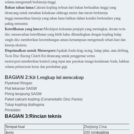
selama mengemudi berkinerja tinggi.
Bahan tahan lama:
Cakram kopling terbuat dari bahan berkualitas tinggi yang
dirancang untuk menahan kekakuan olahraga motor dan mesin berkinerja
tinggi.memastikan kinerja yang tahan lama bahkan dalam kondisi berkendara yang
paling menuntut.
Keterlibatan yang lancar:
Meskipun kekuatan penjepit yang meningkat, desain twin-
disc menawarkan keterlibatan yang lebih halus dibandingkan dengan kopling balap
single-disc.memberikan keseimbangan antara kemampuan mengemudi sehari-hari dan
kinerja ekstrem.
Dioptimalkan untuk Motorsport:
Apakah Anda drag racing, balap jalan, atau drifting,
Twin Disc Racing Clutch Kit dirancang untuk penggemar serius
motorsport.memberikan kontrol yang tepat atas pasokan tenaga kendaraan Anda, bahkan
selama peluncuran keras dan perubahan gigi.
BAGIAN 2:
Kit Lengkap ini mencakup
Flywheel Ringan
Plat tekanan SAGW
Piring terapung SAGW
Paket cakram kopling (Cerametallic Disc Packs)
Tutup kopling diafragma
Peralatan
BAGIAN 3:
Rincian teknis
Tempat Asal
Zhejiang Cina
Jenis
200 mm
kopling