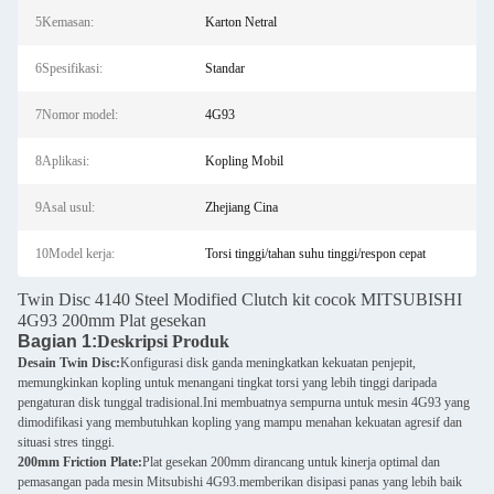
5Kemasan:
Karton Netral
6Spesifikasi:
Standar
7Nomor model:
4G93
8Aplikasi:
Kopling Mobil
9Asal usul:
Zhejiang Cina
10Model kerja:
Torsi tinggi/tahan suhu tinggi/respon cepat
Twin Disc 4140 Steel Modified Clutch kit cocok MITSUBISHI
4G93 200mm Plat gesekan
Bagian 1:
Deskripsi Produk
Desain Twin Disc:
Konfigurasi disk ganda meningkatkan kekuatan penjepit,
memungkinkan kopling untuk menangani tingkat torsi yang lebih tinggi daripada
pengaturan disk tunggal tradisional.Ini membuatnya sempurna untuk mesin 4G93 yang
dimodifikasi yang membutuhkan kopling yang mampu menahan kekuatan agresif dan
situasi stres tinggi.
200mm Friction Plate:
Plat gesekan 200mm dirancang untuk kinerja optimal dan
pemasangan pada mesin Mitsubishi 4G93.memberikan disipasi panas yang lebih baik