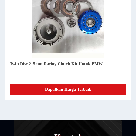
Mitsubishi TwinRacing Kopling Sst Fit 200mm MITSUBISHI
4G93 2003 Mitsubishi Lancer Kopling
Dapatkan Harga Terbaik