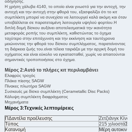
οδήγησης.
Η χρήση χάλυβα 4140, το οποίο είναι γνωστό για την αντοχή, την
αντοχή και την αντοχή στην φθορά του, εξασφαλίζει ότι το κιτ
συμπλέκτη μπορεί να συνεχίσει να λειτουργεί καλά ακόμη και όταν
υποβάλλεται σε παρατεταμένη λειτουργία υψηλού φορτίου.Η
διπλή δομή δίσκου αυξάνει αποτελεσματικά την ικανότητα
μεταφοράς ροπής του συμπλέκτη, καθιστώντας το όχημα
ταχύτερο στην επιτάχυνση και την εκκίνηση και ταυτόχρονα
μειώνοντας την φθορά του δίσκου συμπλέγματος, παρατείνοντας
τη διάρκεια ζωής του.είναι τέλεια ταιριάζει με την αρχική δομή του
οχήματος και είναι εύκολο να εγκατασταθεί, χωρίς να απαιτούνται
σημαντικές τροποποιήσεις στο όχημα.
Μέρος 2:
Αυτό το πλήρες κιτ περιλαμβάνει
Ελαφρύς τροχός
Πλάκα πίεσης SAGW
Πίνακες πλωτήρα SAGW
Συσκευές με δίσκο συμπλέκτη (Cerametallic Disc Packs)
Κάλυψη συμπλέκτη διαφράγματος
Μηχανήματα
Μέρος 3:
Τεχνικές λεπτομέρειες
Π
Δαντέλα προέλευσης
Ζετζιάνγκ Κίνα
Τύπος
215 χιλιοστά
Συ
Κατανομή
Μέρη αυτοκινή