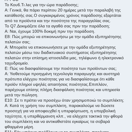
Το Κου6.
Τι λες για την ώρα παράδοσης;
Α: Γενικά, θα πάρει περίπου 20 ημέρες μετά την παραλαβή της
κατάθεσής σας.
Ο συγκεκριμένος χρόνος παράδοσης εξαρτάται
από τα προϊόντα και την ποσότητα της παραγγελίας σας.
Το Q7.
Δοκιμάζετε όλα τα αγαθά σας πριν την παράδοση;
Α: Ναι, έχουμε 100% δοκιμή πριν την παράδοση.
Ε8: Πώς μπορώ να επικοινωνήσω με την ομάδα εξυπηρέτησης
πελατών σας;
Α: Μπορείτε να επικοινωνήσετε με την ομάδα εξυπηρέτησης
πελατών μέσω του διαδικτυακού συστήματος εξυπηρέτησης
πελατών στην επίσημη ιστοσελίδα μας, τηλέφωνο ή ηλεκτρονικό
ταχυδρομείο.
Ε: Πώς να διασφαλίσουμε την ποιότητα των προϊόντων σας;
Α: Υιοθετούμε προηγμένη τεχνολογία παραγωγής και αυστηρά
πρότυπα ελέγχου ποιότητας για να διασφαλίσουμε ότι κάθε
προϊόν πληροί υψηλές απαιτήσεις ποιότητας.
Επιπλέον,
παρέχουμε επίσης πλήρη διασφάλιση ποιότητας και υπηρεσία
μετά την πώληση.
Ε10: Σε τι πρέπει να προσέχω όταν χρησιμοποιώ το συμπλέκτη;
Α: Κατά τη χρήση του συμπλέκτη, παρακαλούμε να δώσετε
προσοχή για να αποφευχθεί η υπερφόρτωση, η υπερβολική
ταχύτητα, η υπερθέρμανση κλπ., να ελέγχετε τακτικά την φθορά
του συμπλέκτη και να αντικαθιστάτε εγκαίρως τα σοβαρά
φθαρμένα μέρη.