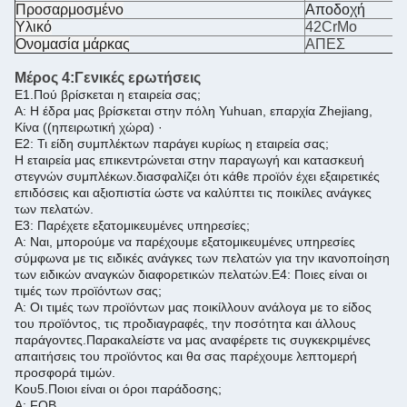
Προσαρμοσμένο
Αποδοχή
Υλικό
42CrMo
Ονομασία μάρκας
ΑΠΕΣ
Μέρος 4:
Γενικές ερωτήσεις
Ε1.Πού βρίσκεται η εταιρεία σας;
Α: Η έδρα μας βρίσκεται στην πόλη Yuhuan, επαρχία Zhejiang,
Κίνα ((ηπειρωτική χώρα) ·
Ε2: Τι είδη συμπλέκτων παράγει κυρίως η εταιρεία σας;
Η εταιρεία μας επικεντρώνεται στην παραγωγή και κατασκευή
στεγνών συμπλέκων.διασφαλίζει ότι κάθε προϊόν έχει εξαιρετικές
επιδόσεις και αξιοπιστία ώστε να καλύπτει τις ποικίλες ανάγκες
των πελατών.
Ε3: Παρέχετε εξατομικευμένες υπηρεσίες;
Α: Ναι, μπορούμε να παρέχουμε εξατομικευμένες υπηρεσίες
σύμφωνα με τις ειδικές ανάγκες των πελατών για την ικανοποίηση
των ειδικών αναγκών διαφορετικών πελατών.
Ε4: Ποιες είναι οι
τιμές των προϊόντων σας;
Α: Οι τιμές των προϊόντων μας ποικίλλουν ανάλογα με το είδος
του προϊόντος, τις προδιαγραφές, την ποσότητα και άλλους
παράγοντες.
Παρακαλείστε να μας αναφέρετε τις συγκεκριμένες
απαιτήσεις του προϊόντος και θα σας παρέχουμε λεπτομερή
προσφορά τιμών.
Κου5.
Ποιοι είναι οι όροι παράδοσης;
Α: FOB