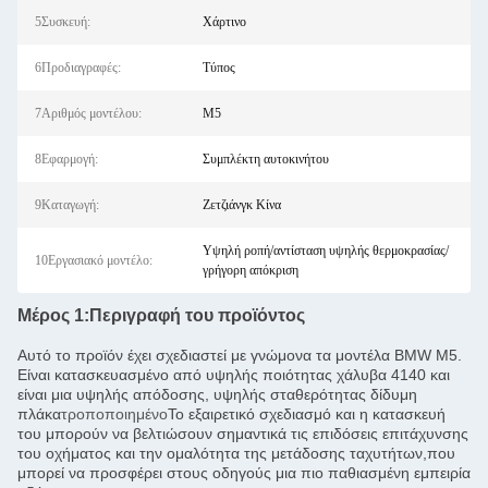
5Συσκευή:
Χάρτινο
6Προδιαγραφές:
Τύπος
7Αριθμός μοντέλου:
M5
8Εφαρμογή:
Συμπλέκτη αυτοκινήτου
9Καταγωγή:
Ζετζιάνγκ Κίνα
Υψηλή ροπή/αντίσταση υψηλής θερμοκρασίας/
10Εργασιακό μοντέλο:
γρήγορη απόκριση
Μέρος 1:
Περιγραφή του προϊόντος
Αυτό το προϊόν έχει σχεδιαστεί με γνώμονα τα μοντέλα BMW M5.
Είναι κατασκευασμένο από υψηλής ποιότητας χάλυβα 4140 και
είναι μια υψηλής απόδοσης, υψηλής σταθερότητας δίδυμη
πλάκα
τροποποιημένο
Το εξαιρετικό σχεδιασμό και η κατασκευή
του μπορούν να βελτιώσουν σημαντικά τις επιδόσεις επιτάχυνσης
του οχήματος και την ομαλότητα της μετάδοσης ταχυτήτων,που
μπορεί να προσφέρει στους οδηγούς μια πιο παθιασμένη εμπειρία