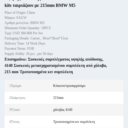
kits ταιριάζουν με 215mm BMW M5
Place of Origin: China
Μάρκα: SAGW
Αριθμό μοντέλου: BMW M5
Minimum Order Quantity: 10PCS
Τιμή: USD 300-800 Per Set
Packaging Details: Carton , 30cm*30cm*15cm
Delivery Time: 14 Work Days
Payment Terms: FOB
Supply Ability: 20 pcs , per 50 days
Επισημαίνω:
Συσκευές συμπλέγματος υψηλής απόδοσης
,
4140 Συσκευές μετασχηματισμένου συμπλέκτη από χάλυβα
,
215 mm Τροποποιημένα κιτ συμπλέκτη
1Χρώμα:
Κόκκινο/προσαρμόσιμο
2Διάμετρος:
215mm
3Υλικό:
χάλυβας 4140
4Τύπος:
Τροποποιημένα κιτ συμπλέκτη