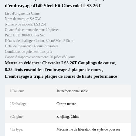
d'embrayage 4140 Steel Fit Chevrolet LS3 26T
Lieu d'origine: La Chine
Nom de marque: SAGW
Numéro de modèle: LS3 26T
Quantité de commande min: 10 pièces
Prix: USD 300-800 Per Set
Détails d'emballage: Carton, 30cm*30cm*15cm
Délai de livraison: 14 jours ouvrables
Conditions de paiement: Les prix
Capacité d'approvisionnement: 20 pièces/50 jours
Mettre en évidence:
Chevrolet LS3 26T Couplings de course
,
8.25 Trois ensembles d'embrayage à plaque de course
,
L'embrayage à triple plaque de course de haute performance
1Couleur:
Jaune/personnalisable
2Emballage:
Carton neutre
3Origine:
Zhejiang, Chine
4Le type:
Mécanisme de libération du style de poussée