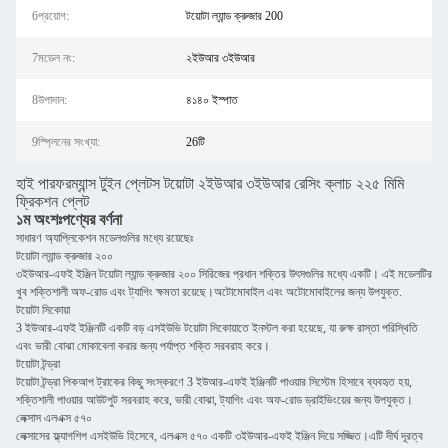
6প্রয়োগ:
টয়োটা ল্যান্ড ক্রুজার 200
7মডেল নং:
২ইউআর ৩ইউআর
8উপাদান:
৪১৪০ ইস্পাত
9স্প্লিনের সংখ্যা:
26টি
হাই পারফরম্যান্স টুইন প্লেটস টয়োটা ২ইউআর ৩ইউআর রেসিং ক্লাচ ২২৫ মিমি
ফ্রিকশন প্লেট
১ম অংশঃ
পণ্যের বর্ণনা
সাধারণ অ্যাপ্লিকেশন মডেলগুলির মধ্যে রয়েছেঃ
টয়োটা ল্যান্ড ক্রুজার ২০০
৩ইউআর-এফই ইঞ্জিন টয়োটা ল্যান্ড ক্রুজার ২০০ সিরিজের প্রধান শক্তির উৎসগুলির মধ্যে একটি। এই মডেলটির
খুব শক্তিশালী অফ-রোড এবং ট্যাগিং ক্ষমতা রয়েছে।অটোমোবাইল এবং অটোমোবাইলের জন্য উপযুক্ত.
টয়োটা সিকোয়া
3 ইউআর-এফই ইঞ্জিনটি একটি বড় এসইউভি টয়োটা সিকোয়াতে ইনস্টল করা হয়েছে, যা রুক্ষ রাস্তা পরিস্থিতি
এবং ভারী বোঝা মোকাবেলা করার জন্য পর্যাপ্ত শক্তি সরবরাহ করে।
টয়োটা টন্ড্রা
টয়োটা টন্ড্রা পিকআপ ট্রাকের কিছু সংস্করণে 3 ইউআর-এফই ইঞ্জিনটি পাওয়ার সিস্টেম হিসাবে ব্যবহৃত হয়,
শক্তিশালী পাওয়ার আউটপুট সরবরাহ করে, ভারী বোঝা, ট্যাগিং এবং অফ-রোড ড্রাইভিংয়ের জন্য উপযুক্ত।
লেক্সাস এলএক্স ৫৭০
লেক্সাসের ফ্ল্যাগশিপ এসইউভি হিসেবে, এলএক্স ৫৭০ একটি ৩ইউআর-এফই ইঞ্জিন দিয়ে সজ্জিত।এটি দীর্ঘ দূরত্ব