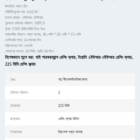
উৎপত্তি স্থল: চীন
পরিচিতিমুলক নাম: SAGW
মডেল নম্বার: ২ইউআর ৩ইউআর
ন্যূনতম চাহিদার পরিমাণ: 10PCS
মূল্য: USD 300-800 Per Set
প্যাকেজিং বিবরণ: শক্ত কাগজ, 30 সেমি * 30 সেমি * 15 সেমি
ডেলিভারি সময়: 14 কাজের দিন
পরিশোধের শর্ত: এফওবি
যোগানের ক্ষমতা: 20 পিসি, প্রতি 50 দিনে
বিশেষভাবে তুলে ধরা:
হাই পারফরম্যান্স রেসিং ক্লাচ
,
টয়োটা ২ইউআর ৩ইউআর রেসিং ক্লাচ
,
225 মিমি রেসিং ক্ল্যাচ
1রঙ:
গাঢ় নীল/কাস্টমাইজযোগ্য
2ডিস্ক পরিমাণ:
2
3ব্যাসার্ধ:
225 মিমি
4প্রকার:
রেসিং ক্লাচ কিটস
5প্যাকেজ:
নিরপেক্ষ শক্ত কাগজ