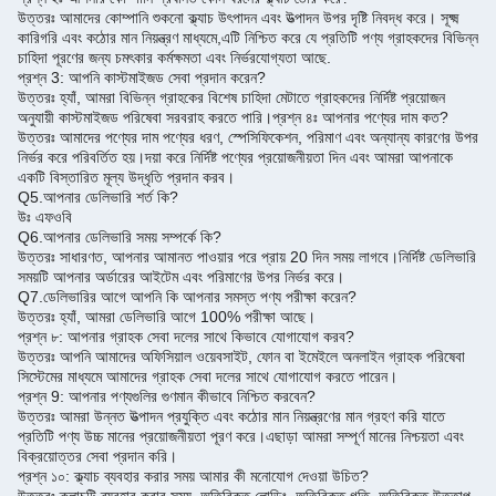
উত্তরঃ আমাদের কোম্পানি শুকনো ক্ল্যাচ উৎপাদন এবং উত্পাদন উপর দৃষ্টি নিবদ্ধ করে। সূক্ষ্ম
কারিগরি এবং কঠোর মান নিয়ন্ত্রণ মাধ্যমে,এটি নিশ্চিত করে যে প্রতিটি পণ্য গ্রাহকদের বিভিন্ন
চাহিদা পূরণের জন্য চমৎকার কর্মক্ষমতা এবং নির্ভরযোগ্যতা আছে.
প্রশ্ন 3: আপনি কাস্টমাইজড সেবা প্রদান করেন?
উত্তরঃ হ্যাঁ, আমরা বিভিন্ন গ্রাহকের বিশেষ চাহিদা মেটাতে গ্রাহকদের নির্দিষ্ট প্রয়োজন
অনুযায়ী কাস্টমাইজড পরিষেবা সরবরাহ করতে পারি।
প্রশ্ন ৪ঃ আপনার পণ্যের দাম কত?
উত্তরঃ আমাদের পণ্যের দাম পণ্যের ধরণ, স্পেসিফিকেশন, পরিমাণ এবং অন্যান্য কারণের উপর
নির্ভর করে পরিবর্তিত হয়।
দয়া করে নির্দিষ্ট পণ্যের প্রয়োজনীয়তা দিন এবং আমরা আপনাকে
একটি বিস্তারিত মূল্য উদ্ধৃতি প্রদান করব।
Q5.
আপনার ডেলিভারি শর্ত কি?
উঃ এফওবি
Q6.
আপনার ডেলিভারি সময় সম্পর্কে কি?
উত্তরঃ সাধারণত, আপনার আমানত পাওয়ার পরে প্রায় 20 দিন সময় লাগবে।
নির্দিষ্ট ডেলিভারি
সময়টি আপনার অর্ডারের আইটেম এবং পরিমাণের উপর নির্ভর করে।
Q7.
ডেলিভারির আগে আপনি কি আপনার সমস্ত পণ্য পরীক্ষা করেন?
উত্তরঃ হ্যাঁ, আমরা ডেলিভারি আগে 100% পরীক্ষা আছে।
প্রশ্ন ৮: আপনার গ্রাহক সেবা দলের সাথে কিভাবে যোগাযোগ করব?
উত্তরঃ আপনি আমাদের অফিসিয়াল ওয়েবসাইট, ফোন বা ইমেইলে অনলাইন গ্রাহক পরিষেবা
সিস্টেমের মাধ্যমে আমাদের গ্রাহক সেবা দলের সাথে যোগাযোগ করতে পারেন।
প্রশ্ন 9: আপনার পণ্যগুলির গুণমান কীভাবে নিশ্চিত করবেন?
উত্তরঃ আমরা উন্নত উত্পাদন প্রযুক্তি এবং কঠোর মান নিয়ন্ত্রণের মান গ্রহণ করি যাতে
প্রতিটি পণ্য উচ্চ মানের প্রয়োজনীয়তা পূরণ করে।
এছাড়া আমরা সম্পূর্ণ মানের নিশ্চয়তা এবং
বিক্রয়োত্তর সেবা প্রদান করি।
প্রশ্ন ১০: ক্ল্যাচ ব্যবহার করার সময় আমার কী মনোযোগ দেওয়া উচিত?