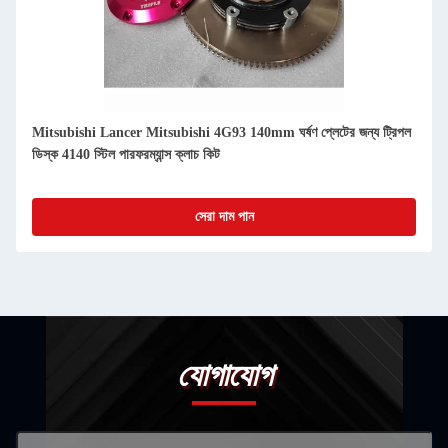
Mitsubishi Lancer Mitsubishi 4G93 140mm ঘর্ষণ প্লেটের জন্য ট্রিপল
হাই 
ডিস্ক 4140 স্টিল পারফরম্যান্স ক্লাচ কিট
শেভ
সেরা দাম পান
যোগাযোগ