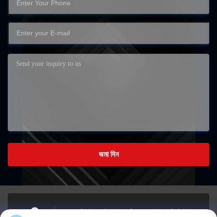
জমা দিন
না, না।7,সিংহুই রোড, শিয়োশুইবু ইন্ডাস্ট্রিয়াল জোন, ইউচেং স্ট্রিট, ইউহুয়ান