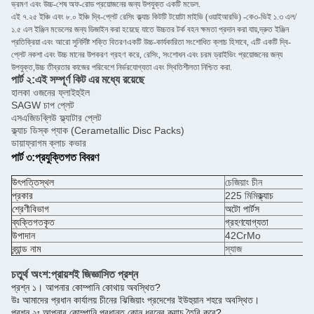
ভ্রমণ এবং উচ্চ-শেষ অফ-রোড প্রয়োজনের জন্য উপযুক্ত একটি মডেল.
এই ৭.২৫ ইঞ্চি এবং ৮.০ ইঞ্চি দ্বি-প্লেট রেসিং ক্ল্যাচ কিটটি টয়োটা মাইভি (ওয়াইআরভি) -কে৩-ভিই ১.৩ এল/
১.৫ এল ইঞ্জিন মডেলের জন্য ডিজাইন করা হয়েছে যাতে উচ্চতর টর্ক বহন ক্ষমতা প্রদান করা যায়,দ্রুত ইঞ্জিন
প্রতিক্রিয়া এবং আরো সুনির্দিষ্ট শক্তি বিতরণএকটি উচ্চ-কার্যকারিতা সংশোধিত ক্লাচ হিসাবে, এটি একটি দ্বি-
প্লেট নকশা এবং উচ্চ মানের উপকরণ গ্রহণ করে, রেসিং, সংশোধন এবং চরম ড্রাইভিং প্রয়োজনের জন্য
উপযুক্ত,উচ্চ তীব্রতার কাজের পরিবেশে নির্ভরযোগ্যতা এবং স্থিতিশীলতা নিশ্চিত করা.
পার্ট ২:
এই সম্পূর্ণ কিট এর মধ্যে রয়েছে
হালকা ওজনের ফ্লাইহুইল
SAGW চাপ প্লেট
এসএজিডব্লিউ ফ্ল্যাটার প্লেট
ক্ল্যাচ ডিস্ক প্যাক (Cerametallic Disc Packs)
ডায়াফ্রাগম ক্লাচ কভার
পার্ট ৩:
প্রযুক্তিগত বিবরণ
উৎপত্তিস্থল
চেজিয়াং চীন
প্রকার
225 মিমি
ক্ল্যাচ
শ্রেণীবিভাগ
অটো পার্টস
ব্যক্তিগতকৃত
গ্রহণযোগ্যতা
উপাদান
42CrMo
ব্র্যান্ড নাম
স্যাজ
চতুর্থ অংশ:
প্রায়শই জিজ্ঞাসিত প্রশ্ন
প্রশ্ন ১। আপনার কোম্পানি কোথায় অবস্থিত?
উঃ আমাদের প্রধান কার্যালয় চীনের ঝিজিয়াং প্রদেশের ইউহুয়ান শহরে অবস্থিত।
প্রশ্ন ২ঃ আপনার কোম্পানি প্রধানত কোন ধরনের ক্ল্যাচ তৈরি করে?