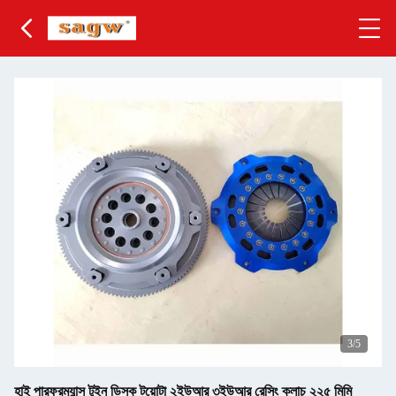
4
/5
হাই পারফরম্যান্স টুইন ডিস্ক টয়োটা ২ইউআর ৩ইউআর রেসিং ক্লাচ ২২৫ মিমি