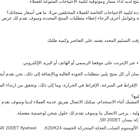
لديه أداء ممتاز وموثوقية لتلبية الاحتياجات المتنوعة للعملاء.
 لتلبية الاحتياجات الخاصة للعملاء المختلفين.
س4: ما هي أسعار منتجاتك؟
ية وعوامل أخرى.
الرجاء إعطاء متطلبات المنتج المحددة وسوف نقدم لك عرض
قت التسليم المحدد يعتمد على العناصر وكمية طلبك
عبر الإنترنت على موقعنا الرسمي أو الهاتف أو البريد الإلكتروني.
مان أن كل منتج يلبي متطلبات الجودة العالية.
وبالإضافة إلى ذلك، نحن نقدم أيضا
 الإفراط في السرعة، الإفراط في الحرارة، وما إلى ذلك، وتحقق من ارتداء ال
المشبك أثناء الاستخدام، يمكنك الاتصال بفريق خدمة العملاء لدينا وسوف نقد
دولية ، يرجى الاتصال بنا وسوف نقدم لك حلول شحن لوجستية مفصلة.
,
منيوم الصلب,العجلة المتحركة الخفيفة K20/K24
,
SR 20DET flywheel