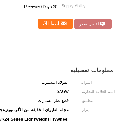
Supply Ability:
20 Pieces/50 Days
ﺎﺘﺼﻟ ﺍﻶﻧ
افضل سعر
معلومات تفصيلية
المواد:
الفولاذ المسبوب
اسم العلامة التجارية:
SAGW
التطبيق:
قطع غيار السيارات
إبراز:
عجلة الطيران الخفيفة من الألومنيوم,عجلة 
/K24 Series Lightweight Flywheel