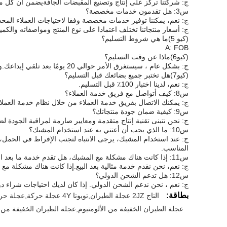
ج: شركتنا تركز على إنتاج وتصنيع المقبضات الجافةيضمن أن كل منتج 
س3: هل تقدمون خدمات مخصصة؟
ج: نعم، يمكننا توفير خدمات مخصصة وفقا لاحتياجات العملاء المحددة
ج: أسعار منتجاتنا تختلف اعتمادا على نوع المنتج ومواصفاته والكم
(كيو 5)
ما هي شروط التسليم؟
A: FOB
(كيو6)
ماذا عن وقت التسليم؟
ج: بشكل عام ، سيستغرق الأمر حوالي 20 يومًا بعد تلقي إيداعك.
و
(كيو7)
هل تختبر جميع بضائعك قبل التسليم؟
ج: نعم، لدينا اختبار 100٪ قبل التسليم.
س8: كيف أتواصل مع فريق خدمة العملاء؟
ج: يمكنك الاتصال بفريق خدمة العملاء من خلال نظام خدمة العملاء 
س9: كيفية ضمان جودة منتجاتك؟
ج: نحن نتبنى تقنية إنتاج متقدمة ومعايير صارمة لمراقبة الجودة لض
س10: ما الذي يجب أن أعتني به عند استخدام المشبك؟
ج: عند استخدام المشبك، يرجى الانتباه لتجنب الإفراط في الحمل،
المناسب.
س11: إذا كانت هناك مشكلة مع المشبك، هل تقدم خدمة ما بعد البيع؟
ج: نعم، نحن نقدم خدمة مثالية بعد البيع.
إذا كانت هناك مشكلة مع 
س12: هل تدعم الشحن الدولي؟
ج: نعم ، نحن ندعم الشحن الدولي. إذا كان لديك احتياجات شراء 
بطاقة:
التاج 2JZ عجلة الطيران,تويوتا 4Y عجلة حركة,عجلة حركة نيسان SR 20DET
عجلة الطيران الخفيفة من الألومنيوم,عجلة الطيران الخفيفة من الألو