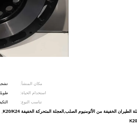
مكان المنشأ:
تشجيا
استخدام الحياة:
طويله
تناسب النوع:
التكي
الطيران الخفيفة من الألومنيوم الصلب,العجلة المتحركة الخفيفة K20/K24
l
,
K20