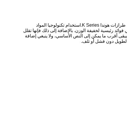
يتم تصنيع العجلة المتحركة من الصلب 1045 ، الذي خضع لإجراءات معالجة لتعزيز قوته وصلته. تعتبر العجلة المتحركة متوافقة مع طرازات هوندا K Series.استخدام تكنولوجيا المواد
فوائد رئيسية لخفيفة الوزن. بالإضافة إلى ذلك فإنها تقلل
بقى أقرب ما يمكن إلى النص الأساسي، ولا ينبغي إضافة
الطويل دون فشل أو تلف.