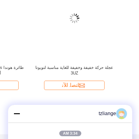
tzliange
3:34 AM