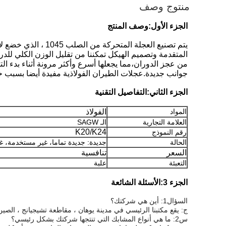
منتوج وصف
الجزء الأول:
وصف المنتج
المتقدمة وتصميم الهيكل تمكننا من تقليل الوزن الكلي للدر
من عجز الدوران،مما يجعلها أسرع وأكثر مرونة أثناء بدء 
جوانب جديدة.عجلات الطيران الفولاذية مفيدة أيضا بسبب خ
الجزء الثاني:
التفاصيل التقنية
المواد
الفولاذ
العلامة التجارية
الـ SAGW
K20/K24
رقم النموذج
الحالة
جديدة: جديدة تماما، غير مستخدمة، غ
السعر
تنافسية
التعبئة
علبة
الجزء 3:
الأسئلة الشائعة
السؤال1: أين هي شركتك؟
ج: يقع مكتبنا الرئيسي في مدينة يوهان ، مقاطعة تشيجيانج ، الصين 
س2: ما هي أنواع المشابك التي تنتجها شركتك بشكل رئيسي؟